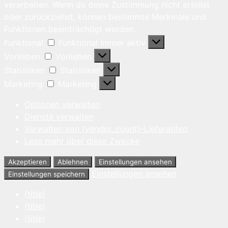
verarbeiten. Wenn du deine Zustimmung nicht erteilst
oder zurückziehst, können bestimmte Merkmale und
Funktionen beeinträchtigt werden.
Funktional
Funktional
Immer aktiv
Vorlieben
Vorlieben
Statistiken
Statistiken
Marketing
Marketing
Optionen verwalten
Dienste verwalten
Verwalten von {vendor_count}-Lieferanten
Lese mehr über diese Zwecke
Akzeptieren
Ablehnen
Einstellungen ansehen
Einstellungen ansehen
Einstellungen speichern
{title}
{title}
{title}