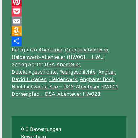
Threema
Pinterest
Pocket
Email
Amazon
Kategorien
Abenteuer
,
Gruppenabenteuer
,
Wish
Teilen
Heldenwerk-Abenteuer (HW001 - .HW...)
List
Schlagwörter
DSA Abenteuer
,
Detektivgeschichte
,
Feengeschichte
,
Angbar
,
David Lukaßen
,
Heldenwerk
,
Angbarer Bock
Nachtschwarze See – DSA-Abenteuer HW021
Dornenpfad – DSA-Abenteuer HW023
0
0
Bewertungen
Bewertung