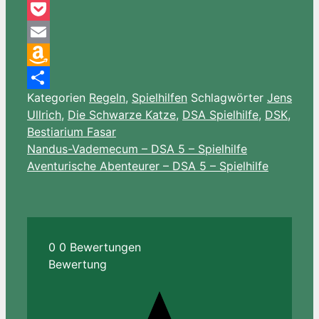
Pinterest
Pocket
Email
Amazon
Kategorien
Regeln
,
Spielhilfen
Schlagwörter
Jens
Wish
Teilen
Ullrich
,
Die Schwarze Katze
,
DSA Spielhilfe
,
DSK
,
List
Bestiarium Fasar
Nandus-Vademecum – DSA 5 – Spielhilfe
Aventurische Abenteurer – DSA 5 – Spielhilfe
0
0
Bewertungen
Bewertung