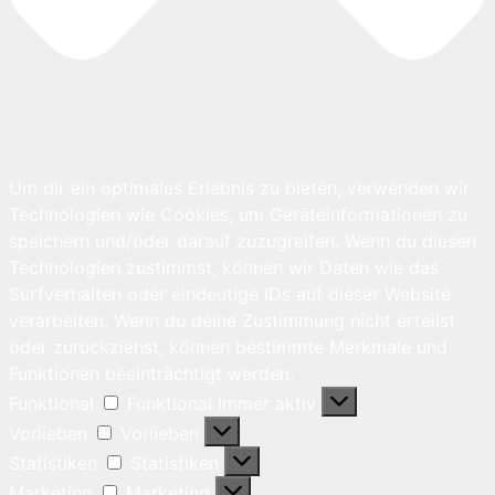
Um dir ein optimales Erlebnis zu bieten, verwenden wir
Technologien wie Cookies, um Geräteinformationen zu
speichern und/oder darauf zuzugreifen. Wenn du diesen
Technologien zustimmst, können wir Daten wie das
Surfverhalten oder eindeutige IDs auf dieser Website
verarbeiten. Wenn du deine Zustimmung nicht erteilst
oder zurückziehst, können bestimmte Merkmale und
Funktionen beeinträchtigt werden.
Funktional
Funktional
Immer aktiv
Vorlieben
Vorlieben
Statistiken
Statistiken
Marketing
Marketing