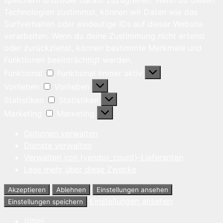
Technologien zustimmst, können wir Daten wie das
Surfverhalten oder eindeutige IDs auf dieser Website
verarbeiten. Wenn du deine Zustimmung nicht erteilst
oder zurückziehst, können bestimmte Merkmale und
Funktionen beeinträchtigt werden.
Funktional
Funktional
Immer aktiv
Vorlieben
Vorlieben
Statistiken
Statistiken
Marketing
Marketing
Optionen verwalten
Dienste verwalten
Verwalten von {vendor_count}-Lieferanten
Lese mehr über diese Zwecke
Akzeptieren
Ablehnen
Einstellungen ansehen
Einstellungen ansehen
Einstellungen speichern
{title}