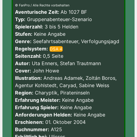
© FanPro / Alle Rechte vorbehalten
Aventurische Zeit:
Ab 1027 BF
Typ:
Gruppenabenteuer-Szenario
Spielerzahl:
3 bis 5 Helden
Stufen:
Keine Angabe
Genre:
Seefahrtsabenteuer, Verfolgungsjagd
Regelsystem:
DSA 4
Seitenzahl:
0,5 Seite
Autor:
Uta Enners, Stefan Trautmann
Cover:
John Howe
Illustration:
Andreas Adamek, Zoltán Boros,
Agentur Kohlstedt, Caryad, Sabine Weiss
Region:
Charyptik, Pirateninseln
Erfahrung Meister:
Keine Angabe
Erfahrung Spieler:
Keine Angabe
Anforderungen Helden:
Keine Angabe
Erschienen:
01. Oktober 2004
Buchnummer:
A125
Erhältlich bei:
Ulisses