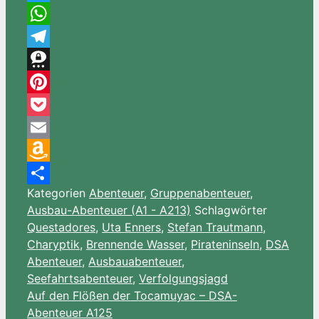
Twitter
WhatsApp
Telegram
Threema
Pinterest
Pocket
Email
Amazon
Kategorien
Abenteuer
,
Gruppenabenteuer
,
Wish
Teilen
Ausbau-Abenteuer (A1 - A213)
Schlagwörter
List
Questadores
,
Uta Enners
,
Stefan Trautmann
,
Charyptik
,
Brennende Wasser
,
Pirateninseln
,
DSA
Abenteuer
,
Ausbauabenteuer
,
Seefahrtsabenteuer
,
Verfolgungsjagd
Auf den Flößen der Tocamuyac – DSA-
Abenteuer A125