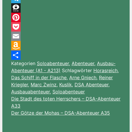
Telegram
Threema
Pinterest
Pocket
Email
Amazon
Kategorien
Soloabenteuer
,
Abenteuer
,
Ausbau-
Wish
Teilen
Abenteuer (A1 - A213)
Schlagwörter
Horasreich
,
List
Das Schiff in der Flasche
,
Arne Gniech
,
Reiner
Kriegler
,
Marc Zwinz
,
Kuslik
,
DSA Abenteuer
,
Ausbauabenteuer
,
Soloabenteuer
Die Stadt des toten Herrschers – DSA-Abenteuer
A33
Der Götze der Mohas – DSA-Abenteuer A35