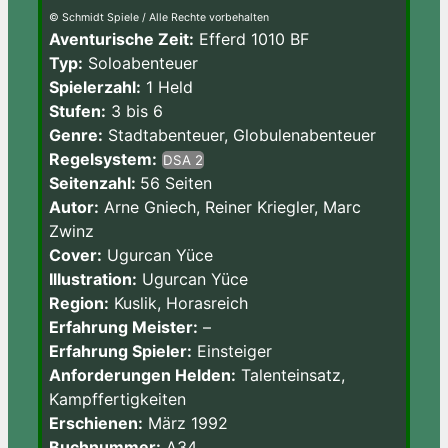
© Schmidt Spiele / Alle Rechte vorbehalten
Aventurische Zeit:
Efferd 1010 BF
Typ:
Soloabenteuer
Spielerzahl:
1 Held
Stufen:
3 bis 6
Genre:
Stadtabenteuer, Globulenabenteuer
Regelsystem:
DSA 2
Seitenzahl:
56 Seiten
Autor:
Arne Gniech, Reiner Kriegler, Marc
Zwinz
Cover:
Ugurcan Yüce
Illustration:
Ugurcan Yüce
Region:
Kuslik, Horasreich
Erfahrung Meister:
–
Erfahrung Spieler:
Einsteiger
Anforderungen Helden:
Talenteinsatz,
Kampffertigkeiten
Erschienen:
März 1992
Buchnummer:
A34