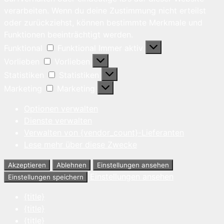
verarbeiten. Wenn du deine Zustimmung nicht erteilst
oder zurückziehst, können bestimmte Merkmale und
Funktionen beeinträchtigt werden.
Funktional
Funktional
Immer aktiv
Vorlieben
Vorlieben
Statistiken
Statistiken
Marketing
Marketing
Optionen verwalten
Dienste verwalten
Verwalten von {vendor_count}-Lieferanten
Lese mehr über diese Zwecke
Akzeptieren
Ablehnen
Einstellungen ansehen
Einstellungen ansehen
Einstellungen speichern
{title}
{title}
{title}