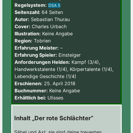
Regelsystem:
DSA 5
Seitenzahl:
64 Seiten
Autor:
Sebastian Thurau
Cover:
Charles Urbach
Illustration:
Keine Angabe
Region:
Tobrien
Erfahrung Meister:
–
Erfahrung Spieler:
Einsteiger
Anforderungen Helden:
Kampf (3/4),
Handwerkstalente (1/4), Körpertalente (1/4),
Lebendige Geschichte (1/4)
Erschienen:
25. April 2018
Buchnummer:
Keine Angabe
Erhältlich bei:
Ulisses
Inhalt „Der rote Schlächter“
Säbel und Axt, sie sind deine treuesten