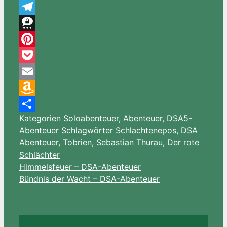
WhatsApp
Telegram
Threema
Pinterest
Pocket
Email
Amazon
Kategorien
Soloabenteuer
,
Abenteuer
,
DSA5-
Wish
Teilen
Abenteuer
Schlagwörter
Schlachtenepos
,
DSA
List
Abenteuer
,
Tobrien
,
Sebastian Thurau
,
Der rote
Schlächter
Himmelsfeuer – DSA-Abenteuer
Bündnis der Wacht – DSA-Abenteuer