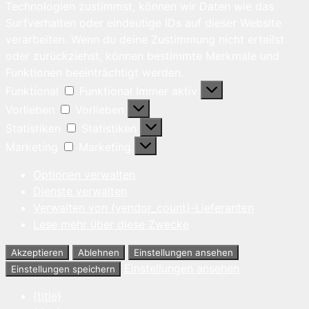
Technologien zustimmst, können wir Daten wie das
Surfverhalten oder eindeutige IDs auf dieser Website
verarbeiten. Wenn du deine Zustimmung nicht erteilst
oder zurückziehst, können bestimmte Merkmale und
Funktionen beeinträchtigt werden.
Funktional
Funktional
Immer aktiv
Vorlieben
Vorlieben
Statistiken
Statistiken
Marketing
Marketing
Optionen verwalten
Dienste verwalten
Verwalten von {vendor_count}-Lieferanten
Lese mehr über diese Zwecke
Akzeptieren
Ablehnen
Einstellungen ansehen
Einstellungen ansehen
Einstellungen speichern
{title}