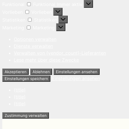
Funktional
Funktional
Immer aktiv
Vorlieben
Vorlieben
Statistiken
Statistiken
Marketing
Marketing
Optionen verwalten
Dienste verwalten
Verwalten von {vendor_count}-Lieferanten
Lese mehr über diese Zwecke
Akzeptieren
Ablehnen
Einstellungen ansehen
Einstellungen ansehen
Einstellungen speichern
{title}
{title}
{title}
Zustimmung verwalten