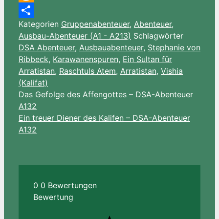
Amazon
Kategorien
Gruppenabenteuer
,
Abenteuer
,
Wish
Teilen
Ausbau-Abenteuer (A1 - A213)
Schlagwörter
List
DSA Abenteuer
,
Ausbauabenteuer
,
Stephanie von
Ribbeck
,
Karawanenspuren
,
Ein Sultan für
Arratistan
,
Raschtuls Atem
,
Arratistan
,
Vishia
(Kalifat)
Das Gefolge des Affengottes – DSA-Abenteuer
A132
Ein treuer Diener des Kalifen – DSA-Abenteuer
A132
0
0
Bewertungen
Bewertung