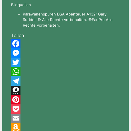
Bildquellen
Karawanenspuren DSA Abenteuer A132: Gary
Ruddell © Alle Rechte vorbehalten. ©FanPro Alle
Rechte vorbehalten.
Teilen
Facebook
Messenger
Twitter
WhatsApp
Telegram
Threema
Pinterest
Pocket
Email