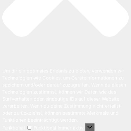
Um dir ein optimales Erlebnis zu bieten, verwenden wir
Technologien wie Cookies, um Geräteinformationen zu
speichern und/oder darauf zuzugreifen. Wenn du diesen
Technologien zustimmst, können wir Daten wie das
Surfverhalten oder eindeutige IDs auf dieser Website
verarbeiten. Wenn du deine Zustimmung nicht erteilst
oder zurückziehst, können bestimmte Merkmale und
Funktionen beeinträchtigt werden.
Funktional
Funktional
Immer aktiv