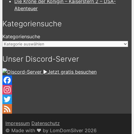
Die Krone der Königin – Kaiserstern 2 – DSA-
Abenteuer
Kategoriensuche
Kategoriensuche
Unser Discord-Server
►Jetzt gratis besuchen
Facebook
Instagram
Twitter
Feed
Impressum
Datenschutz
© Made with ♥ by LomDomSilver 2026