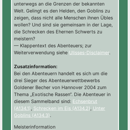
unterwegs an die Grenzen der bekannten
Welt. Gelingt es den Helden, den Goblins zu
zeigen, dass nicht alle Menschen ihnen Übles
wollen? Und sind sie gemeinsam in der Lage,
die Schrecken des Ehernen Schwerts zu
meistern?
— Klappentext des Abenteuers; zur
Weiterverwendung siehe
Ulisses-Disclaimer
.
Zusatzinformation:
Bei den Abenteuern handelt es sich um die
drei Sieger des Abenteuerwettbewerbs
Goldener Becher von Hannover 2004 zum
Thema „Exotische Rassen“. Die Abenteuer in
diesem Sammelband sind:
Echsenbrut
(A134.1)
,
Schrecken im Eis (A134.2)
,
Unter
Goblins (A134.3)
.
Meisterinformation