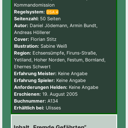
Kommandomission
Regelsystem:
DSA 4
Seitenzahl:
50 Seiten
Autor:
Daniel Jödemann, Armin Bundt,
Andreas Höllerer
Cover:
Florian Stitz
Illustration:
Sabine Weiß
Region:
Echsensümpfe, Firuns-Straße,
Yetiland, Hoher Norden, Festum, Bornland,
Ehernes Schwert
Erfahrung Meister:
Keine Angabe
Erfahrung Spieler:
Keine Angabe
Anforderungen Helden:
Keine Angabe
Erschienen:
19. August 2005
Buchnummer:
A134
Erhältlich bei:
Ulisses
Inhalt „Fremde Gefährten“