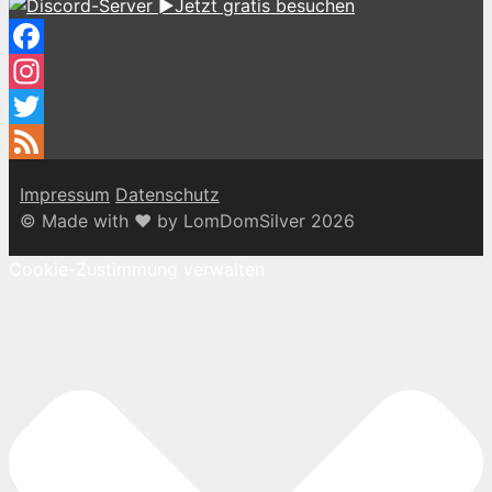
►Jetzt gratis besuchen
Facebook
Instagram
Twitter
Feed
Impressum
Datenschutz
© Made with ♥ by LomDomSilver 2026
Cookie-Zustimmung verwalten