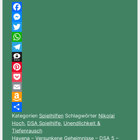
Facebook
Messenger
Twitter
WhatsApp
Telegram
Threema
Pinterest
Pocket
Email
Amazon
Kategorien
Spielhilfen
Schlagwörter
Nikolai
Wish
Teilen
Hoch
,
DSA Spielhilfe
,
Unendlichkeit &
List
Tiefenrausch
Havena – Versunkene Geheimnisse – DSA 5 –