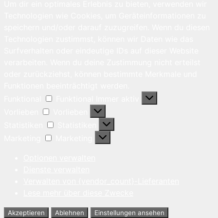
Um dir ein optimales Erlebnis zu bieten, verwenden wir
Technologien wie Cookies, um Geräteinformationen zu
speichern und/oder darauf zuzugreifen. Wenn du diesen
Technologien zustimmst, können wir Daten wie das
Surfverhalten oder eindeutige IDs auf dieser Website
verarbeiten. Wenn du deine Zustimmung nicht erteilst
oder zurückziehst, können bestimmte Merkmale und
Funktionen beeinträchtigt werden.
Funktional
Funktional
Immer aktiv
Vorlieben
Vorlieben
Statistiken
Statistiken
Marketing
Marketing
Optionen verwalten
Dienste verwalten
Verwalten von {vendor_count}-Lieferanten
Lese mehr über diese Zwecke
Akzeptieren
Ablehnen
Einstellungen ansehen