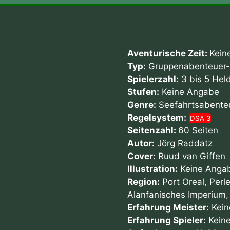
Aventurische Zeit:
Kein
Typ:
Gruppenabenteuer-
Spielerzahl:
3 bis 5 Hel
Stufen:
Keine Angabe
Genre:
Seefahrtsabente
Regelsystem:
DSA 3
Seitenzahl:
60 Seiten
Autor:
Jörg Raddatz
Cover:
Ruud van Giffen
Illustration:
Keine Anga
Region:
Port Oreal, Perl
Alanfanisches Imperium,
Erfahrung Meister:
Kein
Erfahrung Spieler:
Kein