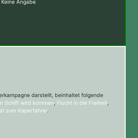
Keine Angabe
terkampagne darstellt, beinhaltet folgende
in Schiff wird kommen
,
Flucht in die Freiheit
,
at zum Kaperfahrer
.