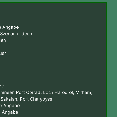
e Angabe
Szenario-Ideen
den
uer
be
enmeer, Port Corrad, Loch Harodrôl, Mirham,
 Sakalan, Port Charybyss
e Angabe
e Angabe