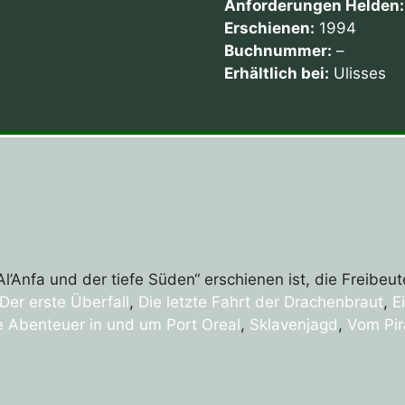
Anforderungen Helden:
Erschienen:
1994
Buchnummer:
–
Erhältlich bei:
Ulisses
l’Anfa und der tiefe Süden“ erschienen ist, die Freibeu
Der erste Überfall
,
Die letzte Fahrt der Drachenbraut
,
E
e Abenteuer in und um Port Oreal
,
Sklavenjagd
,
Vom Pir