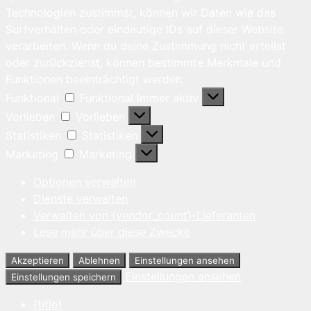
Technologien zustimmst, können wir Daten wie das
Surfverhalten oder eindeutige IDs auf dieser Website
verarbeiten. Wenn du deine Zustimmung nicht erteilst
oder zurückziehst, können bestimmte Merkmale und
Funktionen beeinträchtigt werden.
Funktional
Funktional
Immer aktiv
Vorlieben
Vorlieben
Statistiken
Statistiken
Marketing
Marketing
Optionen verwalten
Dienste verwalten
Verwalten von {vendor_count}-Lieferanten
Lese mehr über diese Zwecke
Akzeptieren
Ablehnen
Einstellungen ansehen
Einstellungen ansehen
Einstellungen speichern
{title}