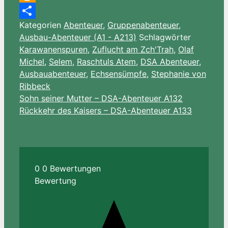
Amazon
Kategorien
Abenteuer
,
Gruppenabenteuer
,
Wish
Teilen
Ausbau-Abenteuer (A1 - A213)
Schlagwörter
List
Karawanenspuren
,
Zuflucht am Zch'Trah
,
Olaf
Michel
,
Selem
,
Raschtuls Atem
,
DSA Abenteuer
,
Ausbauabenteuer
,
Echsensümpfe
,
Stephanie von
Ribbeck
Sohn seiner Mutter – DSA-Abenteuer A132
Rückkehr des Kaisers – DSA-Abenteuer A133
0
0
Bewertungen
Bewertung