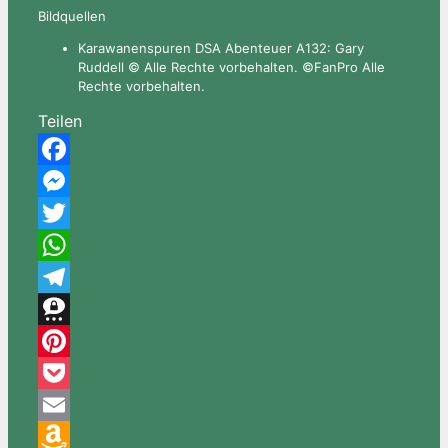
Bildquellen
Karawanenspuren DSA Abenteuer A132: Gary
Ruddell © Alle Rechte vorbehalten. ©FanPro Alle
Rechte vorbehalten.
Teilen
Facebook
Messenger
Twitter
WhatsApp
Telegram
Threema
Pinterest
Pocket
Email