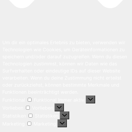
Um dir ein optimales Erlebnis zu bieten, verwenden wir
Technologien wie Cookies, um Geräteinformationen zu
speichern und/oder darauf zuzugreifen. Wenn du diesen
Technologien zustimmst, können wir Daten wie das
Surfverhalten oder eindeutige IDs auf dieser Website
verarbeiten. Wenn du deine Zustimmung nicht erteilst
oder zurückziehst, können bestimmte Merkmale und
Funktionen beeinträchtigt werden.
Funktional
Funktional
Immer aktiv
Vorlieben
Vorlieben
Statistiken
Statistiken
Marketing
Marketing