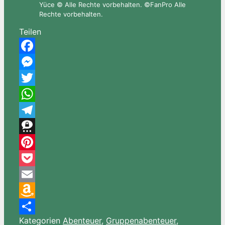
Yüce © Alle Rechte vorbehalten. ©FanPro Alle
Rechte vorbehalten.
Teilen
Facebook
Messenger
Twitter
WhatsApp
Telegram
Threema
Pinterest
Pocket
Email
Amazon
Kategorien
Abenteuer
,
Gruppenabenteuer
,
Wish
Teilen