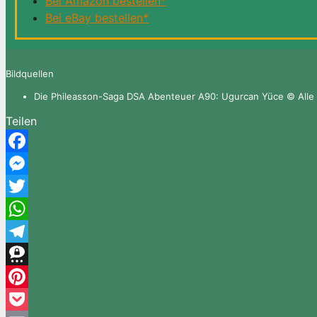
Bei Amazon bestellen*
Bei eBay bestellen*
Bildquellen
Die Phileasson-Saga DSA Abenteuer A90: Ugurcan Yüce © Alle 
Teilen
Facebook
Messenger
Twitter
WhatsApp
Telegram
Threema
Pinterest