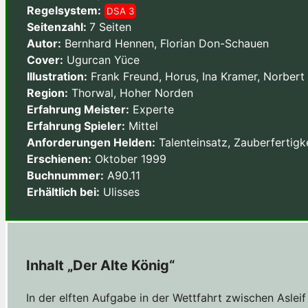
Regelsystem:
DSA 3
Seitenzahl:
7 Seiten
Autor:
Bernhard Hennen, Florian Don-Schauen
Cover:
Ugurcan Yüce
Illustration:
Frank Freund, Horus, Ina Kramer, Norbert
Region:
Thorwal, Hoher Norden
Erfahrung Meister:
Experte
Erfahrung Spieler:
Mittel
Anforderungen Helden:
Talenteinsatz, Zauberfertigke
Erschienen:
Oktober 1999
Buchnummer:
A90.11
Erhältlich bei:
Ulisses
Inhalt „Der Alte König“
In der elften Aufgabe in der Wettfahrt zwischen Asle