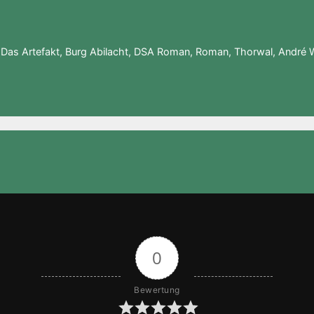
m
ei
a
le
z
n
,
Das Artefakt
,
Burg Abilacht
,
DSA Roman
,
Roman
,
Thorwal
,
André W
o
n
W
is
h
Li
st
0
Bewertung