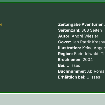
Zeitangabe Aventurien
Seitenzahl:
368 Seiten
Autor:
André Wiesler
Cover:
Jan Patrik Krasn
Illustration:
Keine Anga
Region:
Farindelwald, Th
Erschienen:
2004
Bei:
Ulisses
Buchnummer:
Ab Roman 
Erhältlich bei:
Ulisses