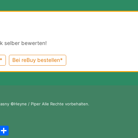
k selber bewerten!
*
Bei reBuy bestellen*
rasny ©Heyne / Piper Alle Rechte vorbehalten.
A
T