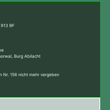
:
913 BF
y
be
orwal, Burg Abilacht
Nr. 156 nicht mehr vergeben