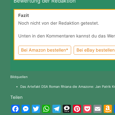
Bewertung der Redaktion
Fazit
Noch nicht von der Redaktion getestet.
Unten in den Kommentaren kannst du das Wer
Bei Amazon bestellen*
Bei eBay bestellen
Bildquellen
Das Artefakt DSA Roman Rhiana die Amazone: Jan Patrik K
Teilen
F
M
T
W
T
T
Pi
P
E