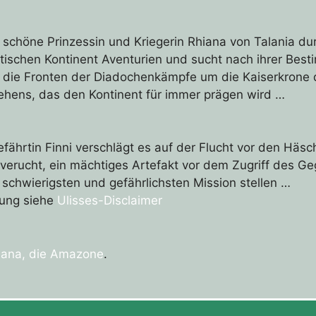
e schöne Prinzessin und Kriegerin Rhiana von Talania d
ischen Kontinent Aventurien und sucht nach ihrer Besti
en die Fronten der Diadochenkämpfe um die Kaiserkrone d
ehens, das den Kontinent für immer prägen wird …
efährtin Finni verschlägt es auf der Flucht vor den Hä
rucht, ein mächtiges Artefakt vor dem Zugriff des Gegne
g schwierigsten und gefährlichsten Mission stellen …
dung siehe
Ulisses-Disclaimer
iana, die Amazone
.