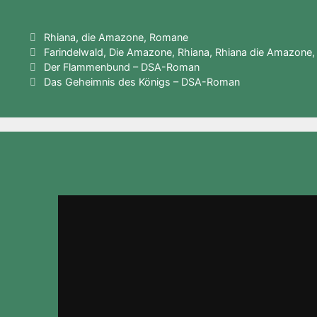
a
e
w
h
el
hr
nt
o
m
c
s
itt
at
e
e
er
c
ai
Kategorien
Rhiana, die Amazone
,
Romane
e
s
er
s
gr
e
e
k
l
Schlagwörter
Farindelwald
,
Die Amazone
,
Rhiana
,
Rhiana die Amazone
b
e
A
a
m
st
et
Der Flammenbund – DSA-Roman
Das Geheimnis des Königs – DSA-Roman
o
n
p
m
a
o
g
p
k
er