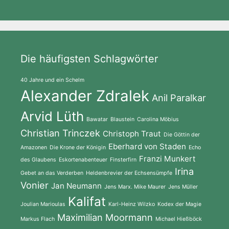
Die häufigsten Schlagwörter
40 Jahre und ein Schelm
Alexander Zdralek
Anil Paralkar
Arvid Lüth
Bawatar
Blaustein
Carolina Möbius
Christian Trinczek
Christoph Traut
Die Göttin der
Eberhard von Staden
Amazonen
Die Krone der Königin
Echo
Franzi Munkert
des Glaubens
Eskortenabenteuer
Finsterfirn
Irina
Gebet an das Verderben
Heldenbrevier der Echsensümpfe
Vonier
Jan Neumann
Jens Marx. Mike Maurer
Jens Müller
Kalifat
Joulian Marioulas
Karl-Heinz Wilzko
Kodex der Magie
Maximilian Moormann
Markus Flach
Michael Hießböck