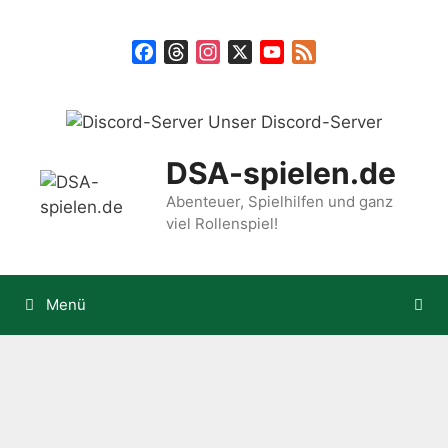
Zum
Inhalt
Facebook
Threads
Instagram
X
YouTube
Feed
springen
Unser Discord-Server
DSA-spielen.de
Abenteuer, Spielhilfen und ganz
viel Rollenspiel!
Menü