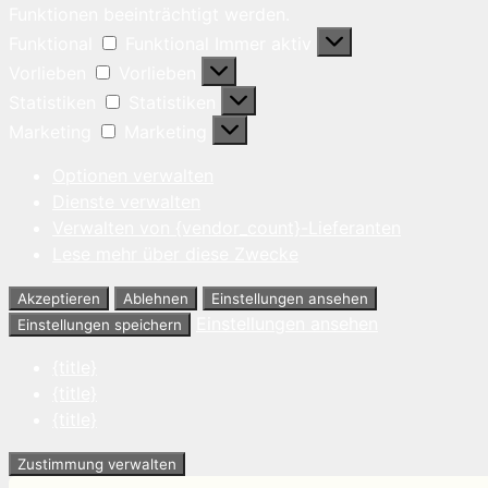
Funktionen beeinträchtigt werden.
Funktional
Funktional
Immer aktiv
Vorlieben
Vorlieben
Statistiken
Statistiken
Marketing
Marketing
Optionen verwalten
Dienste verwalten
Verwalten von {vendor_count}-Lieferanten
Lese mehr über diese Zwecke
Akzeptieren
Ablehnen
Einstellungen ansehen
Einstellungen ansehen
Einstellungen speichern
{title}
{title}
{title}
Zustimmung verwalten