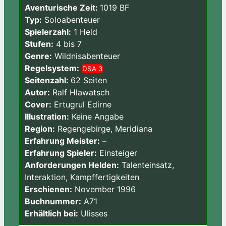
Aventurische Zeit:
1019 BF
Typ:
Soloabenteuer
Spielerzahl:
1 Held
Stufen:
4 bis 7
Genre:
Wildnisabenteuer
Regelsystem:
DSA 3
Seitenzahl:
62 Seiten
Autor:
Ralf Hlawatsch
Cover:
Ertugrul Edirne
Illustration:
Keine Angabe
Region:
Regengebirge, Meridiana
Erfahrung Meister:
–
Erfahrung Spieler:
Einsteiger
Anforderungen Helden:
Talenteinsatz,
Interaktion, Kampffertigkeiten
Erschienen:
November 1996
Buchnummer:
A71
Erhältlich bei:
Ulisses