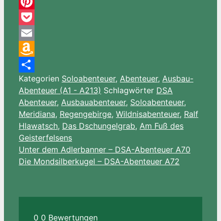
Threema
Pinterest
Pocket
Email
Amazon
Kategorien
Soloabenteuer
,
Abenteuer
,
Ausbau-
Wish
Teilen
Abenteuer (A1 - A213)
Schlagwörter
DSA
List
Abenteuer
,
Ausbauabenteuer
,
Soloabenteuer
,
Meridiana
,
Regengebirge
,
Wildnisabenteuer
,
Ralf
Hlawatsch
,
Das Dschungelgrab
,
Am Fuß des
Geisterfelsens
Unter dem Adlerbanner – DSA-Abenteuer A70
Die Mondsilberkugel – DSA-Abenteuer A72
0
0
Bewertungen