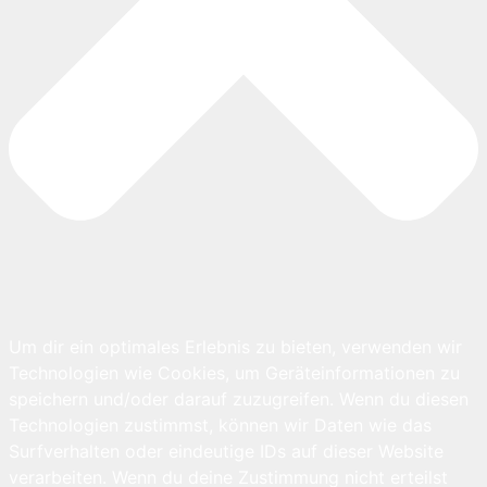
Um dir ein optimales Erlebnis zu bieten, verwenden wir
Technologien wie Cookies, um Geräteinformationen zu
speichern und/oder darauf zuzugreifen. Wenn du diesen
Technologien zustimmst, können wir Daten wie das
Surfverhalten oder eindeutige IDs auf dieser Website
verarbeiten. Wenn du deine Zustimmung nicht erteilst