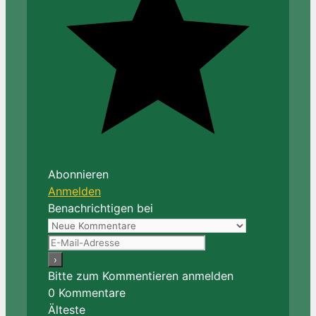
Abonnieren
Anmelden
Benachrichtigen bei
Bitte zum Kommentieren anmelden
0
Kommentare
Älteste