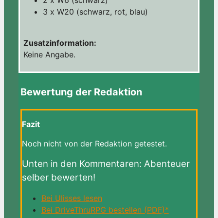
3 x W20 (schwarz, rot, blau)
Zusatzinformation:
Keine Angabe.
Bewertung der Redaktion
Fazit
Noch nicht von der Redaktion getestet.
Unten in den Kommentaren: Abenteuer
selber bewerten!
Bei Ulisses lesen
Bei DriveThruRPG bestellen (PDF)*