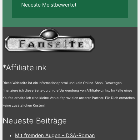
Neueste
Meistbewertet
*Affiliatelink
Diese Webseite ist ein Informationsportal und kein Online-Shop. Deswegen
finanziere ich diese Seite durch die Verwendung von Affiliate-Links. Im Falle eines
Kaufes erhalte ich eine kleine Verkaufsprovision unserer Partner. Für Dich entstehen
keine zusätzlichen Kosten!
Neueste Beiträge
Mit fremden Augen – DSA-Roman