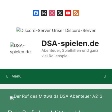
Zum
Inhalt
Facebook
Threads
Instagram
X
YouTube
Feed
springen
Unser Discord-Server
DSA-spielen.de
Abenteuer, Spielhilfen und ganz
viel Rollenspiel!
Menü