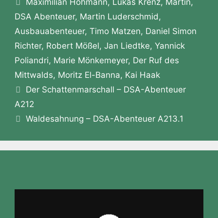
o
g
p
Maximilian Hohmann
,
Lukas Krenz
,
Martin
,
n
DSA Abenteuer
,
Martin Luderschmid
,
k
er
W
Ausbauabenteuer
,
Timo Matzen
,
Daniel Simon
is
Richter
,
Robert Mößel
,
Jan Liedtke
,
Yannick
h
Poliandri
,
Marie Mönkemeyer
,
Der Ruf des
Li
Mittwalds
,
Moritz El-Banna
,
Kai Haak
st
Der Schattenmarschall – DSA-Abenteuer
A212
Waldesahnung – DSA-Abenteuer A213.1