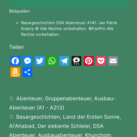
Bildquellen
Basargeschichten DSA Abenteuer A141: Jan Patrik
Krasny © Alle Rechte vorbehalten. ©FanPro Alle
Rechte vorbehalten.
Teilen
F
M
T
W
T
T
Pi
P
E
a
e
w
h
el
hr
nt
o
m
A
T
c
s
itt
at
e
e
er
c
ai
m
ei
e
s
er
s
gr
e
e
k
l
a
le
b
e
A
a
m
st
et
Kategorien
Abenteuer
z
n
,
Gruppenabenteuer
,
Ausbau-
o
n
p
m
a
Abenteuer (A1 - A213)
o
Schlagwörter
o
g
p
Basargeschichten
,
Land der Ersten Sonne
,
n
Al'Ahabad
,
Der siebente Schleier
,
DSA
k
er
W
Abenteuer
,
Ausbauabenteuer
,
Khunchom
,