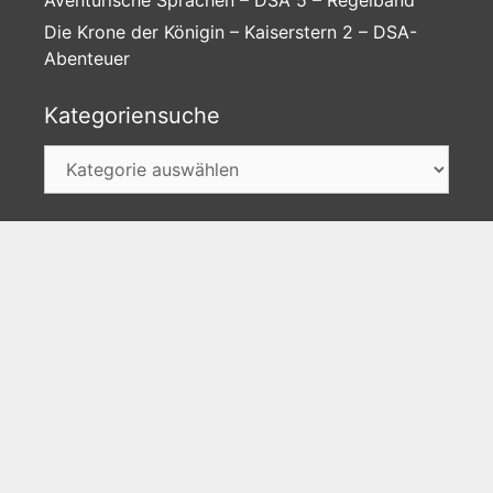
Die Krone der Königin – Kaiserstern 2 – DSA-
Abenteuer
Kategoriensuche
Kategoriensuche
Unser Discord-Server
►Jetzt gratis besuchen
Facebook
Instagram
Twitter
Feed
Impressum
Datenschutz