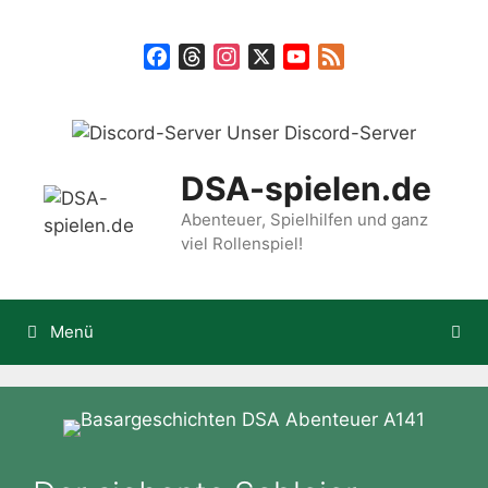
Zum
Inhalt
Facebook
Threads
Instagram
X
YouTube
Feed
springen
Unser Discord-Server
DSA-spielen.de
Abenteuer, Spielhilfen und ganz
viel Rollenspiel!
Menü