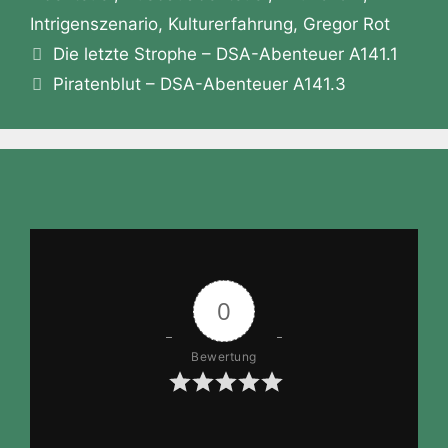
is
Intrigenszenario
,
Kulturerfahrung
,
Gregor Rot
h
Die letzte Strophe – DSA-Abenteuer A141.1
Li
Piratenblut – DSA-Abenteuer A141.3
st
0
Bewertung