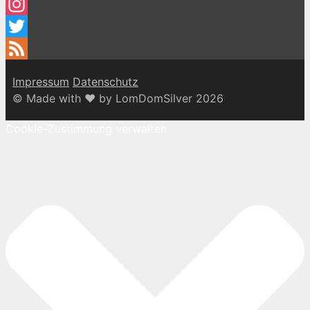
Facebook
Instagram
Twitter
Feed
Impressum
Datenschutz
© Made with ♥ by LomDomSilver 2026
Cookie-Zustimmung verwalten