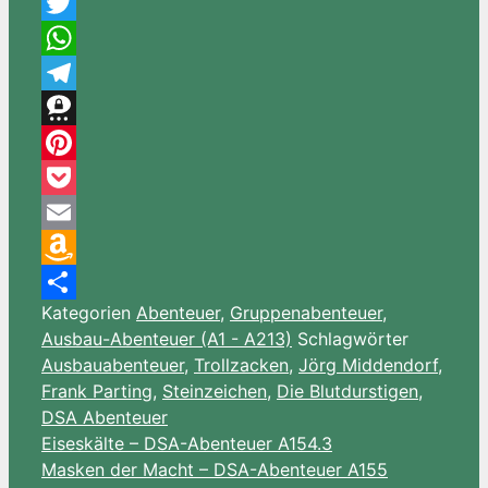
Messenger
Twitter
WhatsApp
Telegram
Threema
Pinterest
Pocket
Email
Amazon
Kategorien
Abenteuer
,
Gruppenabenteuer
,
Wish
Teilen
Ausbau-Abenteuer (A1 - A213)
Schlagwörter
List
Ausbauabenteuer
,
Trollzacken
,
Jörg Middendorf
,
Frank Parting
,
Steinzeichen
,
Die Blutdurstigen
,
DSA Abenteuer
Eiseskälte – DSA-Abenteuer A154.3
Masken der Macht – DSA-Abenteuer A155