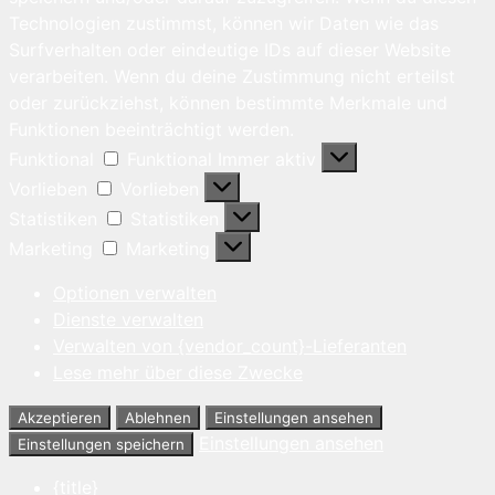
Technologien zustimmst, können wir Daten wie das
Surfverhalten oder eindeutige IDs auf dieser Website
verarbeiten. Wenn du deine Zustimmung nicht erteilst
oder zurückziehst, können bestimmte Merkmale und
Funktionen beeinträchtigt werden.
Funktional
Funktional
Immer aktiv
Vorlieben
Vorlieben
Statistiken
Statistiken
Marketing
Marketing
Optionen verwalten
Dienste verwalten
Verwalten von {vendor_count}-Lieferanten
Lese mehr über diese Zwecke
Akzeptieren
Ablehnen
Einstellungen ansehen
Einstellungen ansehen
Einstellungen speichern
{title}