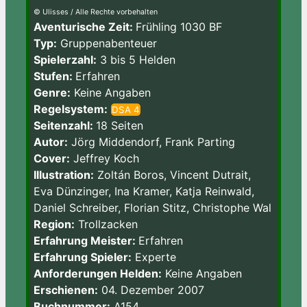
© Ulisses / Alle Rechte vorbehalten
Aventurische Zeit:
Frühling 1030 BF
Typ:
Gruppenabenteuer
Spielerzahl:
3 bis 5 Helden
Stufen:
Erfahren
Genre:
Keine Angaben
Regelsystem:
DSA 4
Seitenzahl:
18 Seiten
Autor:
Jörg Middendorf, Frank Parting
Cover:
Jeffrey Koch
Illustration:
Zoltán Boros, Vincent Dutrait,
Eva Dünzinger, Ina Kramer, Katja Reinwald,
Daniel Schreiber, Florian Stitz, Christophe Wal
Region:
Trollzacken
Erfahrung Meister:
Erfahren
Erfahrung Spieler:
Experte
Anforderungen Helden:
Keine Angaben
Erschienen:
04. Dezember 2007
Buchnummer:
A154