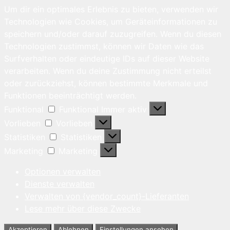
Um dir ein optimales Erlebnis zu bieten, verwenden wir
Technologien wie Cookies, um Geräteinformationen zu
speichern und/oder darauf zuzugreifen. Wenn du diesen
Technologien zustimmst, können wir Daten wie das
Surfverhalten oder eindeutige IDs auf dieser Website
verarbeiten. Wenn du deine Zustimmung nicht erteilst
oder zurückziehst, können bestimmte Merkmale und
Funktionen beeinträchtigt werden.
Funktional
Funktional
Immer aktiv
Vorlieben
Vorlieben
Statistiken
Statistiken
Marketing
Marketing
Optionen verwalten
Dienste verwalten
Verwalten von {vendor_count}-Lieferanten
Lese mehr über diese Zwecke
Akzeptieren
Ablehnen
Einstellungen ansehen