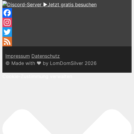
►Jetzt gratis besuchen
Facebook
Instagram
Twitter
Feed
Impressum
Datenschutz
© Made with ♥ by LomDomSilver 2026
Cookie-Zustimmung verwalten