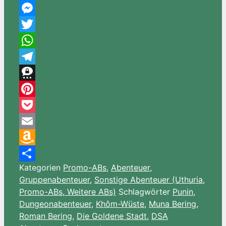
Facebook
Messenger
Twitter
WhatsApp
Telegram
Threema
Pinterest
Pocket
Email
Amazon
Kategorien
Promo-ABs
,
Abenteuer
,
Wish
Teilen
Gruppenabenteuer
,
Sonstige Abenteuer (Uthuria,
List
Promo-ABs, Weitere ABs)
Schlagwörter
Punin
,
Dungeonabenteuer
,
Khôm-Wüste
,
Muna Bering
,
Roman Bering
,
Die Goldene Stadt
,
DSA