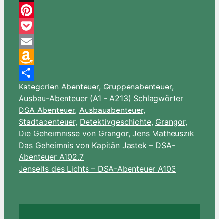
Threema
Pinterest
Pocket
Email
Amazon
Kategorien
Abenteuer
,
Gruppenabenteuer
,
Wish
Teilen
Ausbau-Abenteuer (A1 - A213)
Schlagwörter
List
DSA Abenteuer
,
Ausbauabenteuer
,
Stadtabenteuer
,
Detektivgeschichte
,
Grangor
,
Die Geheimnisse von Grangor
,
Jens Matheuszik
Das Geheimnis von Kapitän Jastek – DSA-
Abenteuer A102.7
Jenseits des Lichts – DSA-Abenteuer A103