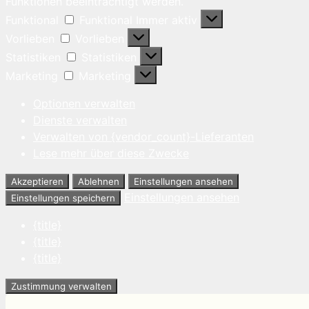
Funktionen beeinträchtigt werden.
Funktional
Funktional
Immer aktiv
Vorlieben
Vorlieben
Statistiken
Statistiken
Marketing
Marketing
Optionen verwalten
Dienste verwalten
Verwalten von {vendor_count}-Lieferanten
Lese mehr über diese Zwecke
Akzeptieren
Ablehnen
Einstellungen ansehen
Einstellungen ansehen
Einstellungen speichern
{title}
{title}
{title}
Zustimmung verwalten