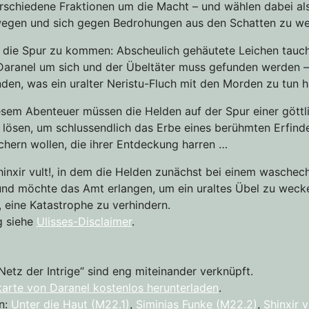
erschiedene Fraktionen um die Macht – und wählen dabei als 
ewegen und sich gegen Bedrohungen aus den Schatten zu w
uf die Spur zu kommen: Abscheulich gehäutete Leichen tauch
n Daranel um sich und der Übeltäter muss gefunden werden 
en, was ein uralter Neristu-Fluch mit den Morden zu tun h
 diesem Abenteuer müssen die Helden auf der Spur einer gött
 lösen, um schlussendlich das Erbe eines berühmten Erfinde
chern wollen, die ihrer Entdeckung harren …
inxir vult!, in dem die Helden zunächst bei einem waschec
 und möchte das Amt erlangen, um ein uraltes Übel zu wecke
n, eine Katastrophe zu verhindern.
g siehe
Ulisses-Disclaimer
.
tz der Intrige“ sind eng miteinander verknüpft.
karte von Daranel kostenlos herunterladen
.
en:
Unter die Haut (M22.1)
,
Siminias Funke (M22.2)
,
Shinxir v