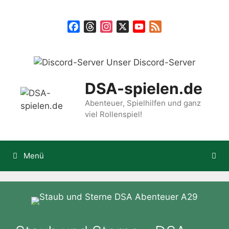
Zum
Inhalt
Facebook
Threads
Instagram
X
YouTube
Feed
springen
Unser Discord-Server
DSA-spielen.de
Abenteuer, Spielhilfen und ganz
viel Rollenspiel!
Menü