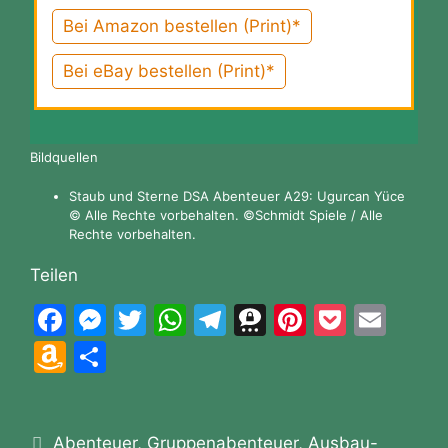
Bei Amazon bestellen (Print)*
Bei eBay bestellen (Print)*
Bildquellen
Staub und Sterne DSA Abenteuer A29: Ugurcan Yüce
© Alle Rechte vorbehalten. ©Schmidt Spiele / Alle
Rechte vorbehalten.
Teilen
F
M
T
W
T
T
Pi
P
E
a
e
w
h
el
hr
nt
o
m
A
T
c
s
itt
at
e
e
er
c
ai
m
ei
e
s
er
s
gr
e
e
k
l
a
le
b
e
A
a
m
st
et
Kategorien
Abenteuer
,
Gruppenabenteuer
,
Ausbau-