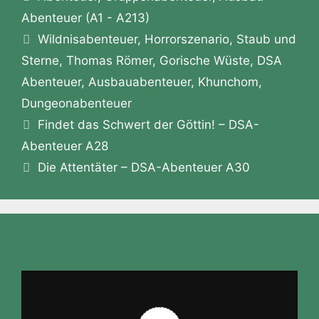
z
n
o
n
p
m
a
Abenteuer (A1 - A213)
o
Schlagwörter
o
g
p
Wildnisabenteuer
,
Horrorszenario
,
Staub und
n
Sterne
,
Thomas Römer
,
Gorische Wüste
,
DSA
k
er
W
Abenteuer
,
Ausbauabenteuer
,
Khunchom
,
is
Dungeonabenteuer
h
Findet das Schwert der Göttin! – DSA-
Li
Abenteuer A28
st
Die Attentäter – DSA-Abenteuer A30