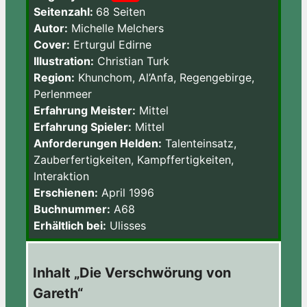
Seitenzahl:
68 Seiten
Autor:
Michelle Melchers
Cover:
Erturgul Edirne
Illustration:
Christian Turk
Region:
Khunchom, Al’Anfa, Regengebirge,
Perlenmeer
Erfahrung Meister:
Mittel
Erfahrung Spieler:
Mittel
Anforderungen Helden:
Talenteinsatz,
Zauberfertigkeiten, Kampffertigkeiten,
Interaktion
Erschienen:
April 1996
Buchnummer:
A68
Erhältlich bei:
Ulisses
Inhalt „Die Verschwörung von
Gareth“