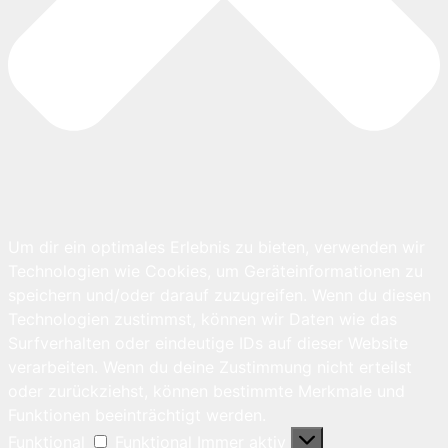
Um dir ein optimales Erlebnis zu bieten, verwenden wir
Technologien wie Cookies, um Geräteinformationen zu
speichern und/oder darauf zuzugreifen. Wenn du diesen
Technologien zustimmst, können wir Daten wie das
Surfverhalten oder eindeutige IDs auf dieser Website
verarbeiten. Wenn du deine Zustimmung nicht erteilst
oder zurückziehst, können bestimmte Merkmale und
Funktionen beeinträchtigt werden.
Funktional
Funktional
Immer aktiv