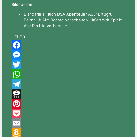
Bildquellen
Bishdariels Fluch DSA Abenteuer A68: Ertugrul
Edirne © Alle Rechte vorbehalten. ©Schmidt Spiele
Alle Rechte vorbehalten.
Teilen
Facebook
Messenger
Twitter
WhatsApp
Telegram
Threema
Pinterest
Pocket
Email