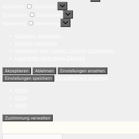
Vorlieben
Vorlieben
Statistiken
Statistiken
Marketing
Marketing
Optionen verwalten
Dienste verwalten
Verwalten von {vendor_count}-Lieferanten
Lese mehr über diese Zwecke
Akzeptieren
Ablehnen
Einstellungen ansehen
Einstellungen ansehen
Einstellungen speichern
{title}
{title}
{title}
Zustimmung verwalten