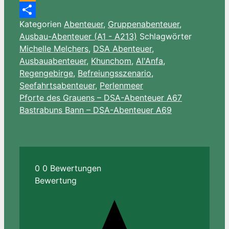
Amazon
Kategorien
Abenteuer
,
Gruppenabenteuer
,
Wish
Teilen
Ausbau-Abenteuer (A1 - A213)
Schlagwörter
List
Michelle Melchers
,
DSA Abenteuer
,
Ausbauabenteuer
,
Khunchom
,
Al'Anfa
,
Regengebirge
,
Befreiungsszenario
,
Seefahrtsabenteuer
,
Perlenmeer
Pforte des Grauens – DSA-Abenteuer A67
Bastrabuns Bann – DSA-Abenteuer A69
0
0
Bewertungen
Bewertung