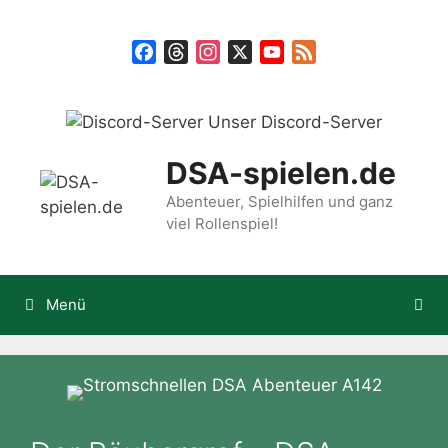
Zum
Inhalt
Facebook
Threads
Instagram
X
YouTube
Feed
springen
Unser Discord-Server
DSA-spielen.de
Abenteuer, Spielhilfen und ganz
viel Rollenspiel!
Menü