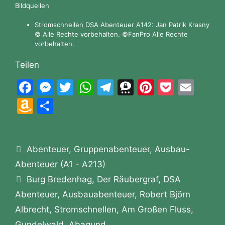
Bildquellen
Stromschnellen DSA Abenteuer A142: Jan Patrik Krasny
© Alle Rechte vorbehalten. ©FanPro Alle Rechte
vorbehalten.
Teilen
F
M
T
W
T
T
Pi
P
E
a
e
w
h
el
hr
nt
o
m
A
T
c
s
itt
at
e
e
er
c
ai
m
ei
e
s
er
s
gr
e
e
k
l
a
le
b
e
A
a
m
st
et
Kategorien
Abenteuer
z
n
,
Gruppenabenteuer
,
Ausbau-
o
n
p
m
a
Abenteuer (A1 - A213)
o
Schlagwörter
o
g
p
Burg Bredenhag
,
Der Räubergraf
,
DSA
n
Abenteuer
,
Ausbauabenteuer
,
Robert Björn
k
er
W
Albrecht
,
Stromschnellen
,
Am Großen Fluss
,
is
Gundelwald
,
Abagund