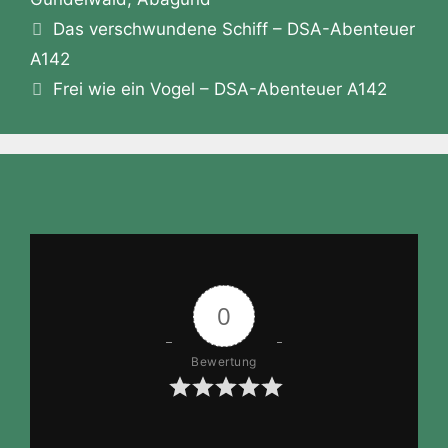
h
Das verschwundene Schiff – DSA-Abenteuer
Li
A142
st
Frei wie ein Vogel – DSA-Abenteuer A142
0
Bewertung