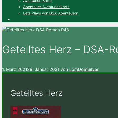
Aventurien Karte
Abenteuer-Aventurienkarte
Lets Plays von DSA-Abenteuern
Geteiltes Herz – DSA-
1. März 2021
29. Januar 2021
von
LomDomSilver
Geteiltes Herz