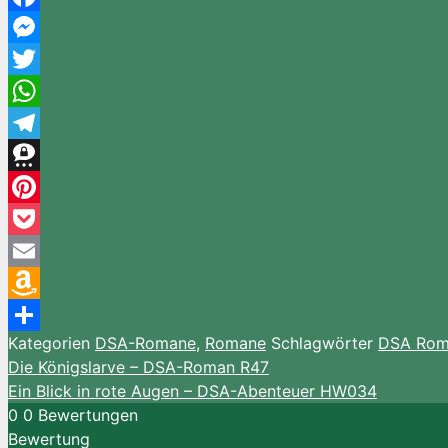
Facebook
Messenger
Twitter
WhatsApp
Telegram
Threema
Pinterest
Pocket
Email
Amazon
Kategorien
DSA-Romane
,
Romane
Schlagwörter
DSA Rom
Wish
Teilen
Die Königslarve – DSA-Roman R47
List
Ein Blick in rote Augen – DSA-Abenteuer HW034
0
0
Bewertungen
Bewertung