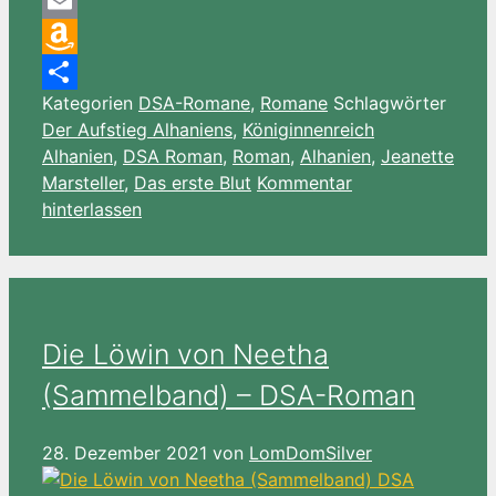
Pocket
Email
Amazon
Kategorien
DSA-Romane
,
Romane
Schlagwörter
Wish
Teilen
Der Aufstieg Alhaniens
,
Königinnenreich
List
Alhanien
,
DSA Roman
,
Roman
,
Alhanien
,
Jeanette
Marsteller
,
Das erste Blut
Kommentar
hinterlassen
Die Löwin von Neetha
(Sammelband) – DSA-Roman
28. Dezember 2021
von
LomDomSilver