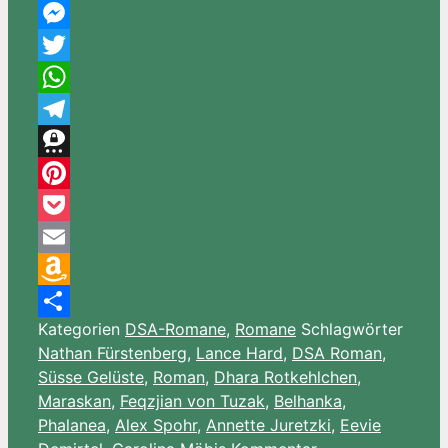
Facebook
Messenger
Twitter
WhatsApp
Telegram
Threema
Pinterest
Pocket
Email
Amazon
Kategorien
DSA-Romane
,
Romane
Schlagwörter
Wish
Teilen
Nathan Fürstenberg
,
Lance Hard
,
DSA Roman
,
List
Süsse Gelüste
,
Roman
,
Dhara Rotkehlchen
,
Maraskan
,
Feqzjian von Tuzak
,
Belhanka
,
Phalanea
,
Alex Spohr
,
Annette Juretzki
,
Eevie