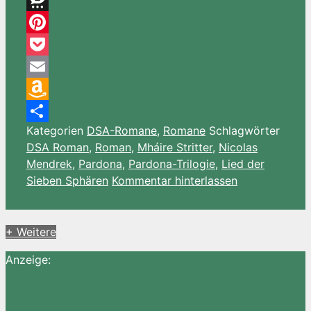
Telegram
Threema
Pinterest
Pocket
Email
Amazon
Kategorien
DSA-Romane
,
Romane
Schlagwörter
Wish
Teilen
DSA Roman
,
Roman
,
Mháire Stritter
,
Nicolas
List
Mendrek
,
Pardona
,
Pardona-Trilogie
,
Lied der
Sieben Sphären
Kommentar hinterlassen
+ Weitere
Anzeige: