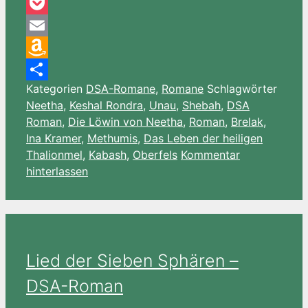
Pinterest
Pocket
Email
Amazon
Kategorien
DSA-Romane
,
Romane
Schlagwörter
Wish
Teilen
Neetha
,
Keshal Rondra
,
Unau
,
Shebah
,
DSA
List
Roman
,
Die Löwin von Neetha
,
Roman
,
Brelak
,
Ina Kramer
,
Methumis
,
Das Leben der heiligen
Thalionmel
,
Kabash
,
Oberfels
Kommentar
hinterlassen
Lied der Sieben Sphären –
DSA-Roman