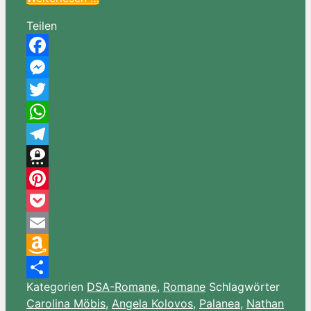
Teilen
Facebook
Messenger
Twitter
WhatsApp
Telegram
Threema
Pinterest
Pocket
Email
Amazon
Kategorien
DSA-Romane
,
Romane
Schlagwörter
Wish
Teilen
Carolina Möbis
,
Angela Kolovos
,
Palanea
,
Nathan