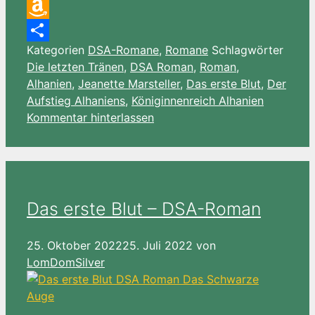
Email
Amazon
Kategorien
DSA-Romane
,
Romane
Schlagwörter
Wish
Teilen
Die letzten Tränen
,
DSA Roman
,
Roman
,
List
Alhanien
,
Jeanette Marsteller
,
Das erste Blut
,
Der
Aufstieg Alhaniens
,
Königinnenreich Alhanien
Kommentar hinterlassen
Das erste Blut – DSA-Roman
25. Oktober 2022
25. Juli 2022
von
LomDomSilver