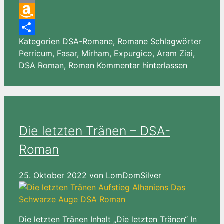
Email
Amazon
Kategorien
DSA-Romane
,
Romane
Schlagwörter
Wish
Teilen
Perricum
,
Fasar
,
Mirham
,
Expurgico
,
Aram Ziai
,
List
DSA Roman
,
Roman
Kommentar hinterlassen
Die letzten Tränen – DSA-
Roman
25. Oktober 2022
von
LomDomSilver
Die letzten Tränen Inhalt „Die letzten Tränen“ In