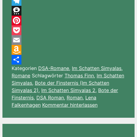
WhatsApp
Telegram
Threema
Pinterest
Pocket
Email
Amazon
Kategorien
DSA-Romane
,
Im Schatten Simyalas
,
Wish
Teilen
Romane
Schlagwörter
Thomas Finn
,
Im Schatten
List
Simyalas
,
Bote der Finsternis (Im Schatten
Simyalas 2)
,
Im Schatten Simyalas 2
,
Bote der
Finsternis
,
DSA Roman
,
Roman
,
Lena
Falkenhagen
Kommentar hinterlassen