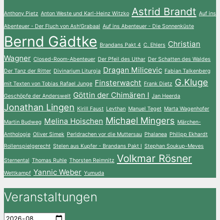
Astrid Brandt
Anthony Pietz
Anton Weste und Karl-Heinz Witzko
Auf ins
Abenteuer - Der Fluch von Ash'Grabaal
Auf ins Abenteuer - Die Sonnenküste
Bernd Gädtke
Christian
Brandans Pakt 4
C. Ehlers
Wagner
Closed-Room-Abenteuer
Der Pfeil des Uthar
Der Schatten des Waldes
Dragan Milicevic
Der Tanz der Ritter
Divinarium Liturgia
Fabian Talkenberg
G.Kluge
Finsterwacht
mit Texten von Tobias Rafael Junge
Frank Dietz
Göttin der Chimären I
Geschöpfe der Anderswelt
Jan Heerda
Jonathan Lingen
Kirill Faust
Levthan
Manuel Teget
Marta Wagenhofer
Michael Mingers
Melina Hoischen
Martin Budweg
Märchen-
Anthologie
Oliver Simek
Perldrachen vor die Muttersau
Phalanea
Philipp Ekhardt
Rollenspielgerecht
Stelen aus Kupfer - Brandans Pakt I
Stephan Soukup-Meves
Volkmar Rösner
Sternental
Thomas Ruhle
Thorsten Reimnitz
Yannic Weber
Wettkampf
Yumuda
Veranstaltungen