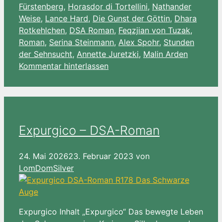
List
Fürstenberg
,
Horasdor di Tortellini
,
Nathander
Weise
,
Lance Hard
,
Die Gunst der Göttin
,
Dhara
Rotkehlchen
,
DSA Roman
,
Feqzjian von Tuzak
,
Roman
,
Serina Steinmann
,
Alex Spohr
,
Stunden
der Sehnsucht
,
Annette Juretzki
,
Malin Arden
Kommentar hinterlassen
Expurgico – DSA-Roman
24. Mai 2026
23. Februar 2023
von
LomDomSilver
Expurgico Inhalt „Expurgico“ Das bewegte Leben