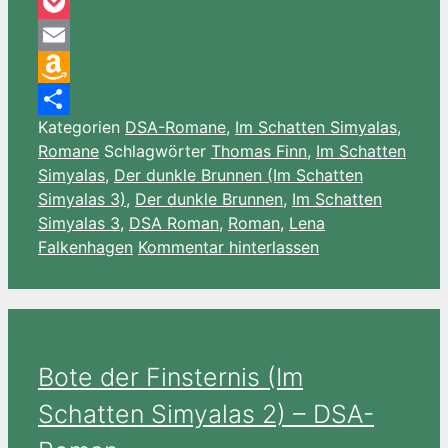
Pinterest
Pocket
Email
Amazon
Kategorien
DSA-Romane
,
Im Schatten Simyalas
,
Wish
Teilen
Romane
Schlagwörter
Thomas Finn
,
Im Schatten
List
Simyalas
,
Der dunkle Brunnen (Im Schatten
Simyalas 3)
,
Der dunkle Brunnen
,
Im Schatten
Simyalas 3
,
DSA Roman
,
Roman
,
Lena
Falkenhagen
Kommentar hinterlassen
Bote der Finsternis (Im
Schatten Simyalas 2) – DSA-