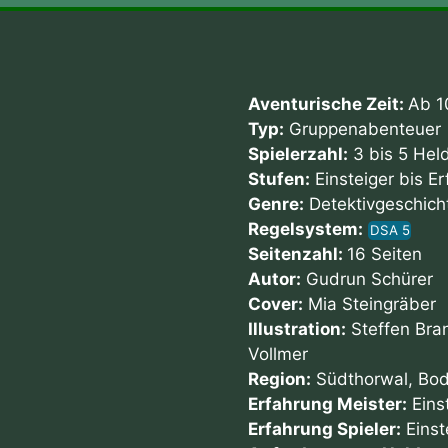
Aventurische Zeit:
Ab 1
Typ:
Gruppenabenteuer
Spielerzahl:
3 bis 5 Hel
Stufen:
Einsteiger bis E
Genre:
Detektivgeschich
Regelsystem:
DSA 5
Seitenzahl:
16 Seiten
Autor:
Gudrun Schürer
Cover:
Mia Steingräber
Illustration:
Steffen Bran
Vollmer
Region:
Südthorwal, Bodi
Erfahrung Meister:
Eins
Erfahrung Spieler:
Einst