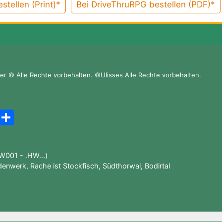
stellen (Print)*
Bei DriveThruRPG bestellen (PDF)*
r © Alle Rechte vorbehalten. ©Ulisses Alle Rechte vorbehalten.
A
T
m
ei
a
le
001 - .HW...)
z
n
denwerk
,
Rache ist Stockfisch
,
Südthorwal
,
Bodirtal
o
n
W