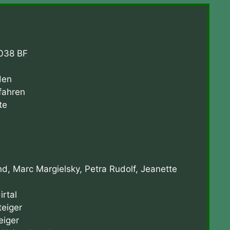
038 BF
den
rfahren
te
d, Marc Margielsky, Petra Rudolf, Jeanette
rtal
teiger
eiger