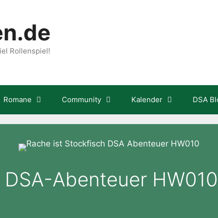
en.de
el Rollenspiel!
Romane
Community
Kalender
DSA Bl
 – DSA-Abenteuer HW010