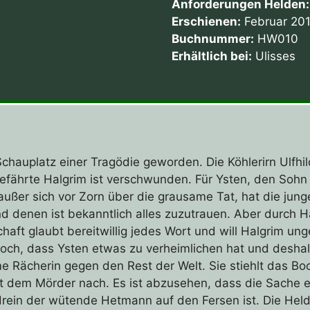
Anforderungen Helden:
Erschienen:
Februar 20
Buchnummer:
HW010
Erhältlich bei:
Ulisses
chauplatz einer Tragödie geworden. Die Köhlerirn Ulfhild
efährte Halgrim ist verschwunden. Für Ysten, den Sohn
außer sich vor Zorn über die grausame Tat, hat die jung
 denen ist bekanntlich alles zuzutrauen. Aber durch Ha
schaft glaubt bereitwillig jedes Wort und will Halgrim 
och, dass Ysten etwas zu verheimlichen hat und deshal
nsame Rächerin gegen den Rest der Welt. Sie stiehlt das 
t dem Mörder nach. Es ist abzusehen, dass die Sache 
ndrein der wütende Hetmann auf den Fersen ist. Die Helde