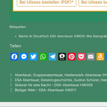
Bei Ulisses bestellen (PDF)*
Bei Ulisses be
Bildquellen
Rache ist Stockfisch DSA Abenteuer HW010: Mia Steingräbe
Teilen
F
M
T
W
T
T
Pi
P
E
a
e
w
h
el
hr
nt
o
m
c
s
itt
at
e
e
er
c
ai
Kategorien
Abenteuer
,
Gruppenabenteuer
,
Heldenwerk-Abenteuer (HW
e
s
er
s
gr
e
e
k
l
Schlagwörter
DSA Abenteuer
,
Detektivgeschichte
,
Gudrun Schürer
,
Hel
b
e
A
a
m
st
et
Sklaven für eine Nacht – DSA-Abenteuer HW009
Blutiger Wein – DSA-Abenteuer HW011
o
n
p
m
a
o
g
p