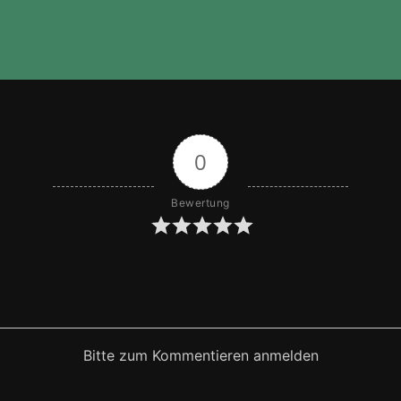
is
h
Li
st
0
Bewertung
Bitte zum Kommentieren anmelden