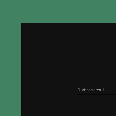
k
er
Abonnieren