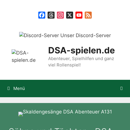
Zum
Inhalt
Facebook
Threads
Instagram
X
YouTube
Feed
springen
Unser Discord-Server
DSA-spielen.de
Abenteuer, Spielhilfen und ganz
viel Rollenspiel!
Menü