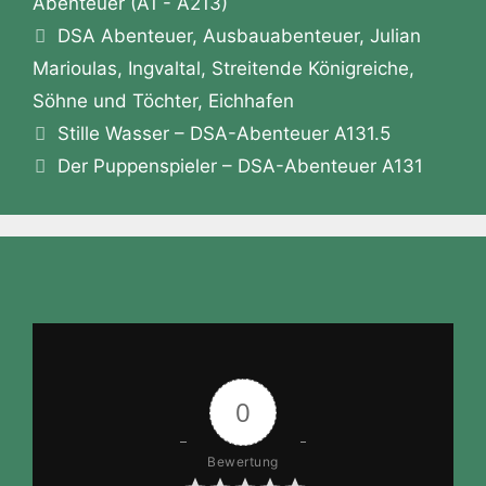
o
n
p
m
a
Abenteuer (A1 - A213)
o
Schlagwörter
o
g
p
DSA Abenteuer
,
Ausbauabenteuer
,
Julian
n
Marioulas
,
Ingvaltal
,
Streitende Königreiche
,
k
er
W
Söhne und Töchter
,
Eichhafen
is
Stille Wasser – DSA-Abenteuer A131.5
h
Der Puppenspieler – DSA-Abenteuer A131
Li
st
0
Bewertung