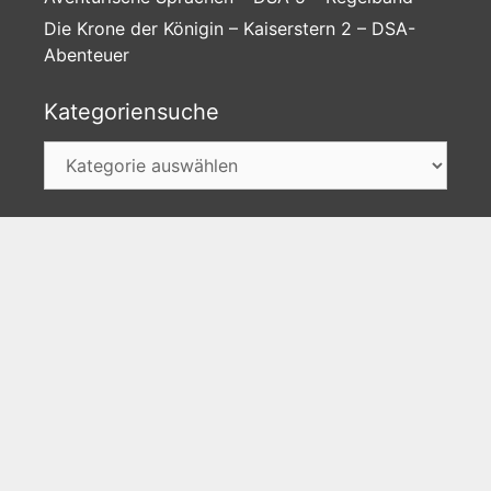
Die Krone der Königin – Kaiserstern 2 – DSA-
Abenteuer
Kategoriensuche
Kategoriensuche
Unser Discord-Server
►Jetzt gratis besuchen
Facebook
Instagram
Twitter
Feed
Impressum
Datenschutz