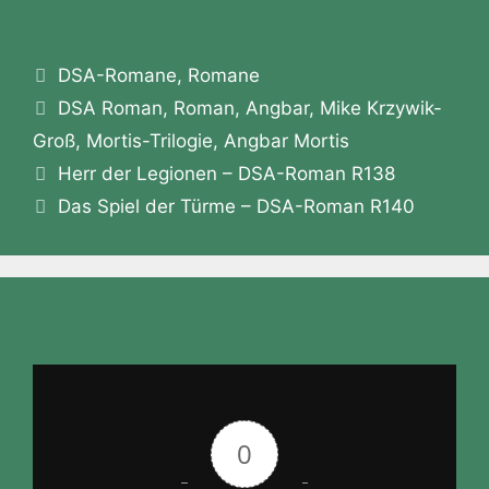
c
s
itt
at
e
e
er
c
ai
m
ei
e
s
er
s
gr
e
e
k
l
a
le
b
e
A
a
m
st
et
Kategorien
DSA-Romane
z
n
,
Romane
Schlagwörter
o
n
p
m
a
DSA Roman
,
Roman
,
Angbar
,
Mike Krzywik-
o
o
g
p
Groß
,
Mortis-Trilogie
,
Angbar Mortis
n
Herr der Legionen – DSA-Roman R138
k
er
W
Das Spiel der Türme – DSA-Roman R140
is
h
Li
st
0