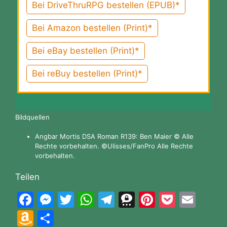
Bei DriveThruRPG bestellen (EPUB)*
Bei Amazon bestellen (Print)*
Bei eBay bestellen (Print)*
Bei reBuy bestellen (Print)*
Bildquellen
Angbar Mortis DSA Roman R139: Ben Maier © Alle
Rechte vorbehalten. ©Ulisses/FanPro Alle Rechte
vorbehalten.
Teilen
F
M
T
W
T
T
Pi
P
E
a
e
w
h
el
hr
nt
o
m
A
T