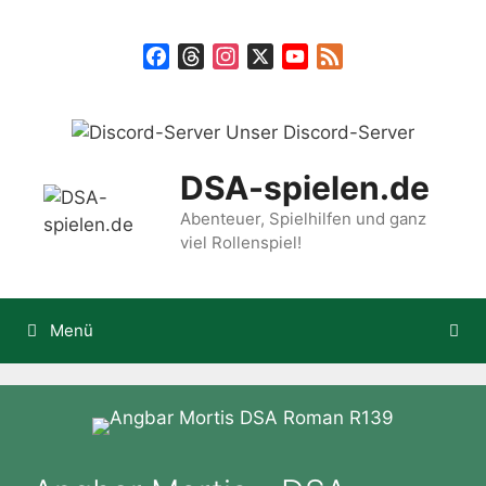
Zum
Inhalt
Facebook
Threads
Instagram
X
YouTube
Feed
springen
Unser Discord-Server
DSA-spielen.de
Abenteuer, Spielhilfen und ganz
viel Rollenspiel!
Menü