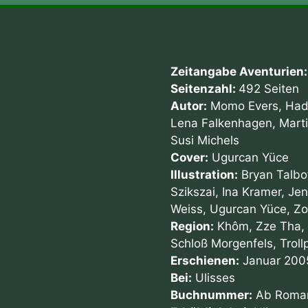
Zeitangabe Aventurien
Seitenzahl:
492 Seiten
Autor:
Momo Evers, Hadm
Lena Falkenhagen, Marti
Susi Michels
Cover:
Ugurcan Yüce
Illustration:
Bryan Talbot
Szikszai, Ina Kramer, Je
Weiss, Ugurcan Yüce, Zo
Region:
Khôm, Zze Tha, G
Schloß Morgenfels, Troll
Erschienen:
Januar 200
Bei:
Ulisses
Buchnummer:
Ab Roman 