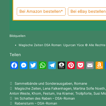
Bei Amazon bestellen*
Bei eBay bestellen
Bildquellen
Magische Zeiten DSA Roman: Ugurcan Yüce © Alle Rechte 
Teilen
F
M
T
W
T
T
Pi
P
E
a
e
w
h
el
hr
nt
o
m
c
s
itt
at
e
e
er
c
ai
Kategorien
Sammelbände und Sonderausgaben
,
Romane
e
s
er
s
gr
e
e
k
l
Schlagwörter
Magische Zeiten
,
Lena Falkenhagen
,
Martina Sofie Noeth
b
e
A
a
m
st
et
Anton Weste
,
Khom
,
Festum
,
Ina Kramer
,
Trollpforte
,
Susi Mi
Im Schatten des Raben – DSA-Roman
o
n
p
m
a
Rabensturm – DSA-Roman