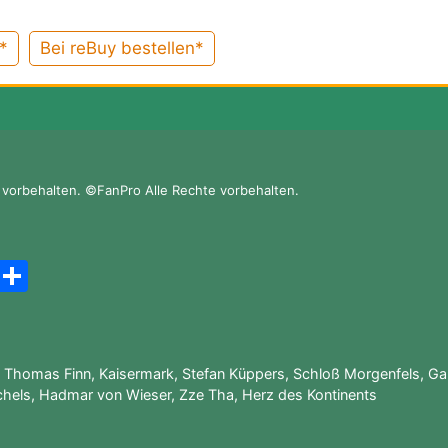
*
Bei reBuy bestellen*
vorbehalten. ©FanPro Alle Rechte vorbehalten.
A
T
m
ei
a
le
z
n
,
Thomas Finn
,
Kaisermark
,
Stefan Küppers
,
Schloß Morgenfels
,
Ga
o
chels
,
Hadmar von Wieser
,
Zze Tha
,
Herz des Kontinents
n