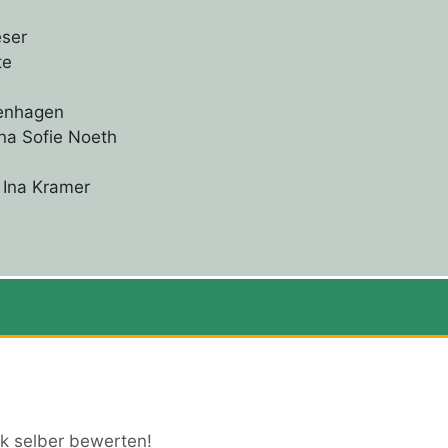
eser
te
kenhagen
ina Sofie Noeth
n Ina Kramer
k selber bewerten!