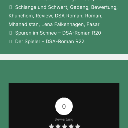
z
n
Schlagwörter
o
n
p
m
a
Schlange und Schwert
,
Gadang
,
Bewertung
,
o
o
g
p
Khunchom
,
Review
,
DSA Roman
,
Roman
,
n
Mhanadistan
,
Lena Falkenhagen
,
Fasar
k
er
W
Spuren im Schnee – DSA-Roman R20
is
Der Spieler – DSA-Roman R22
h
Li
st
0
Bewertung