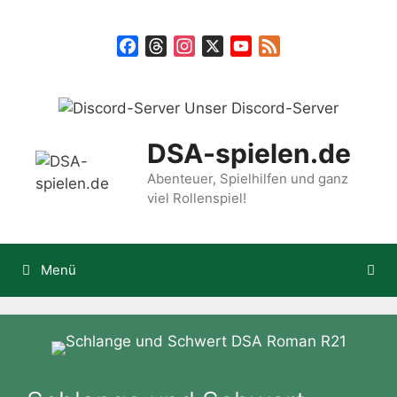
Zum
Inhalt
Facebook
Threads
Instagram
X
YouTube
Feed
springen
Unser Discord-Server
DSA-spielen.de
Abenteuer, Spielhilfen und ganz
viel Rollenspiel!
Menü