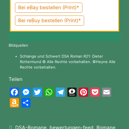
Bei eBay bestellen (Print)*
Bei reBuy bestellen (Print)*
Bildquellen
Schlange und Schwert DSA Roman R21: Dieter
Rottermund © Alle Rechte vorbehalten. ©Heyne Alle
Rechte vorbehalten.
Teilen
F
M
T
W
T
T
Pi
P
E
a
e
w
h
el
hr
nt
o
m
A
T
c
s
itt
at
e
e
er
c
ai
m
ei
e
s
er
s
gr
e
e
k
l
a
le
b
e
A
a
m
st
et
Kategorien
DSA-Romane
,
bewertungen-feed
,
Romane