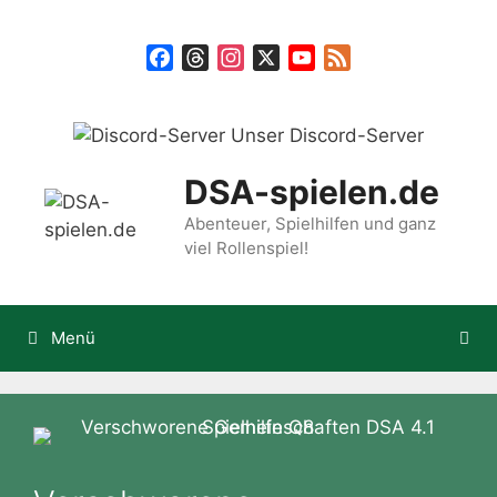
Zum
Inhalt
Facebook
Threads
Instagram
X
YouTube
Feed
springen
Unser Discord-Server
DSA-spielen.de
Abenteuer, Spielhilfen und ganz
viel Rollenspiel!
Menü