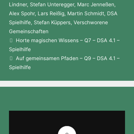
o
g
p
Lindner
,
Stefan Unteregger
,
Marc Jenneßen
,
n
Alex Spohr
,
Lars Reißig
,
Martin Schmidt
,
DSA
k
er
W
Spielhilfe
,
Stefan Küppers
,
Verschworene
is
Gemeinschaften
h
Horte magischen Wissens – Q7 – DSA 4.1 –
Li
Spielhilfe
st
Auf gemeinsamen Pfaden – Q9 – DSA 4.1 –
Spielhilfe