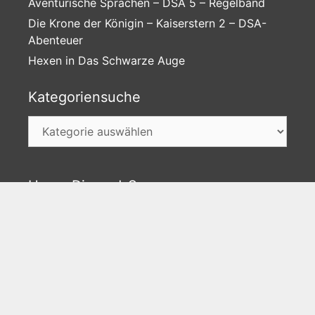
Aventurische Sprachen – DSA 5 – Regelband
Die Krone der Königin – Kaiserstern 2 – DSA-
Abenteuer
Hexen in Das Schwarze Auge
Kategoriensuche
Kategoriensuche
Unser Discord-Server
►Jetzt gratis besuchen
Facebook
Instagram
Twitter
Feed
Impressum
Datenschutz