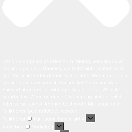
Um dir ein optimales Erlebnis zu bieten, verwenden wir
Technologien wie Cookies, um Geräteinformationen zu
speichern und/oder darauf zuzugreifen. Wenn du diesen
Technologien zustimmst, können wir Daten wie das
Surfverhalten oder eindeutige IDs auf dieser Website
verarbeiten. Wenn du deine Zustimmung nicht erteilst
oder zurückziehst, können bestimmte Merkmale und
Funktionen beeinträchtigt werden.
Funktional
Funktional
Immer aktiv
Vorlieben
Vorlieben