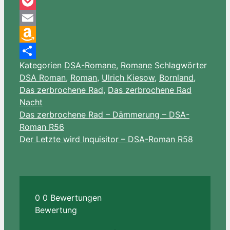
Pinterest
Pocket
Email
Amazon
Kategorien
DSA-Romane
,
Romane
Schlagwörter
Wish
Teilen
DSA Roman
,
Roman
,
Ulrich Kiesow
,
Bornland
,
List
Das zerbrochene Rad
,
Das zerbrochene Rad
Nacht
Das zerbrochene Rad – Dämmerung – DSA-
Roman R56
Der Letzte wird Inquisitor – DSA-Roman R58
0
0
Bewertungen
Bewertung