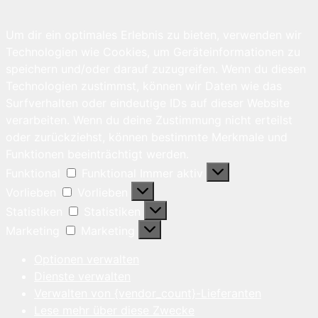
Um dir ein optimales Erlebnis zu bieten, verwenden wir
Technologien wie Cookies, um Geräteinformationen zu
speichern und/oder darauf zuzugreifen. Wenn du diesen
Technologien zustimmst, können wir Daten wie das
Surfverhalten oder eindeutige IDs auf dieser Website
verarbeiten. Wenn du deine Zustimmung nicht erteilst
oder zurückziehst, können bestimmte Merkmale und
Funktionen beeinträchtigt werden.
Funktional
Funktional
Immer aktiv
Vorlieben
Vorlieben
Statistiken
Statistiken
Marketing
Marketing
Optionen verwalten
Dienste verwalten
Verwalten von {vendor_count}-Lieferanten
Lese mehr über diese Zwecke