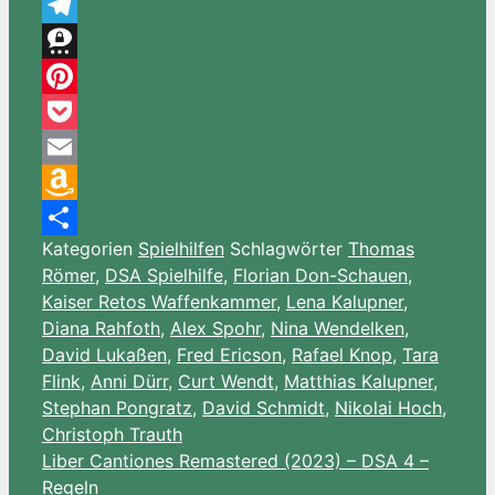
WhatsApp
Telegram
Threema
Pinterest
Pocket
Email
Amazon
Kategorien
Spielhilfen
Schlagwörter
Thomas
Wish
Teilen
Römer
,
DSA Spielhilfe
,
Florian Don-Schauen
,
List
Kaiser Retos Waffenkammer
,
Lena Kalupner
,
Diana Rahfoth
,
Alex Spohr
,
Nina Wendelken
,
David Lukaßen
,
Fred Ericson
,
Rafael Knop
,
Tara
Flink
,
Anni Dürr
,
Curt Wendt
,
Matthias Kalupner
,
Stephan Pongratz
,
David Schmidt
,
Nikolai Hoch
,
Christoph Trauth
Liber Cantiones Remastered (2023) – DSA 4 –
Regeln