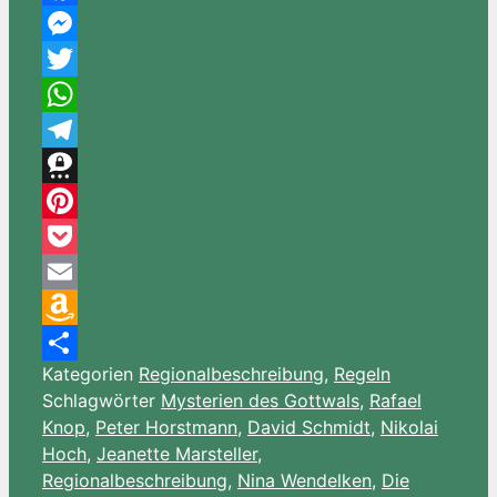
Facebook
Messenger
Twitter
WhatsApp
Telegram
Threema
Pinterest
Pocket
Email
Amazon
Kategorien
Regionalbeschreibung
,
Regeln
Wish
Teilen
Schlagwörter
Mysterien des Gottwals
,
Rafael
List
Knop
,
Peter Horstmann
,
David Schmidt
,
Nikolai
Hoch
,
Jeanette Marsteller
,
Regionalbeschreibung
,
Nina Wendelken
,
Die