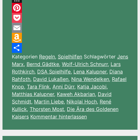
Threema
Pinterest
Pocket
Email
Amazon
Kategorien
Regeln
,
Spielhilfen
Schlagwörter
Jens
Wish
Teilen
Marx
,
Bernd Gädtke
,
Wolf-Ulrich Schnurr
,
Lars
List
Rothkirch
,
DSA Spielhilfe
,
Lena Kalupner
,
Diana
Rahfoth
,
David Lukaßen
,
Nina Wendelken
,
Rafael
Knop
,
Tara Flink
,
Anni Dürr
,
Katja Jacobi
,
Matthias Kalupner
,
Kaweh Akbarian
,
David
Schmidt
,
Martin Liebe
,
Nikolai Hoch
,
René
Kullick
,
Thorsten Most
,
Die Ära des Goldenen
Kaisers
Kommentar hinterlassen