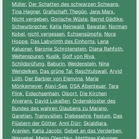
Müller
,
Der Schatten des schwarzen Schwans
,
Tina Hagner
,
Grafschaft Thegûn
,
Jens Marx
,
Nicht vergeben
,
Gorische Wüste
,
Bernd Gädtke
,
Schwurbrecher
,
Katja Reinwald
,
Bawatar
,
Norman
Kobel
,
nicht vergessen
,
Echsensümpfe
,
Nora
Hoppe
,
Das Labyrinth des Einhorns
,
Lena
Kalupner
,
Baronie Schrotenstein
,
Diana Rahfoth
,
Weltenspuren
,
Kuslik
,
Golf von Riva
,
Schildprüfung
,
Baburin
,
Weidenstein
,
Nina
Wendelken
,
Das grüne Tal
,
Raschtulswall
,
Arvid
Lüth
,
Der Barbier von Elenvina
,
Marie
Mönkemeyer
,
Alavi-See
,
DSA Abenteuer
,
Tara
Flink
,
Eidechsenhain
,
Olport
,
Die Kirchen
Alverans
,
David Lukaßen
,
Ordenskloster des
Bundes des wahren Glaubens zu Marano
,
Garetien
,
Transysilien
,
Diebesehre
,
Festum
,
Das
Flüstern der Götter
,
Anni Dürr
,
Skjaldjara
,
Aranien
,
Katja Jacobi
,
Gebet an das Verderben
,
Warunkei
,
Mario Oleschko
,
Matthias Kalupner
,