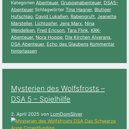
Kategorien
Abenteuer
,
Gruppenabenteuer
,
DSA5-
Wish
Teilen
Abenteuer
Schlagwörter
Tina Hagner
,
Blutiger
List
Hufschlag
,
David Lukaßen
,
Rabengruft
,
Jeanette
Marsteller
,
Lichtopfer
,
Jens Marx
,
Nina
Wendelken
,
Fred Ericson
,
Tara Flink
,
KRK-
Abenteuer
,
Nora Hoppe
,
Die Kirchen Alverans
,
DSA Abenteuer
,
Echo des Glaubens
Kommentar
hinterlassen
Mysterien des Wolfsfrosts –
DSA 5 – Spielhilfe
2. April 2025
von
LomDomSilver