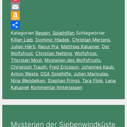
Pocket
Email
Amazon
Kategorien
Regeln
,
Spielhilfen
Schlagwörter
Wish
Teilen
Kilian Lieb
,
Dominic Hladek
,
Christian Mertens
,
List
Julian Härtl
,
Raoul Pra
,
Matthias Kalupner
,
Der
Wolfsfrost
,
Christian Nehling
,
Wolfsfrost
,
Thorsten Most
,
Mysterien des Wolfsfrosts
,
Christoph Trauth
,
Fred Ericsson
,
Johannes Kaub
,
Anton Weste
,
DSA Spielhilfe
,
Julian Marioulas
,
Nina Wendelken
,
Stephan Frings
,
Tara Flink
,
Lena
Kalupner
Kommentar hinterlassen
Mysterien der Siebenwindküste