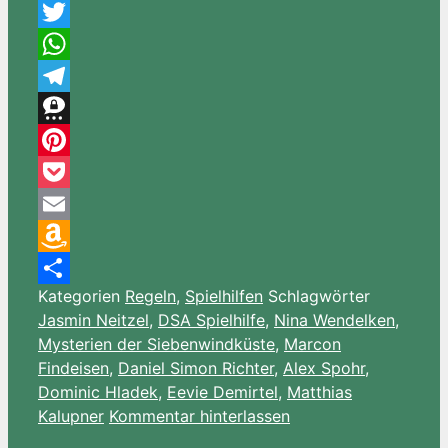
Messenger
Twitter
WhatsApp
Telegram
Threema
Pinterest
Pocket
Email
Amazon
Kategorien
Regeln
,
Spielhilfen
Schlagwörter
Wish
Teilen
Jasmin Neitzel
,
DSA Spielhilfe
,
Nina Wendelken
,
List
Mysterien der Siebenwindküste
,
Marcon
Findeisen
,
Daniel Simon Richter
,
Alex Spohr
,
Dominic Hladek
,
Eevie Demirtel
,
Matthias
Kalupner
Kommentar hinterlassen