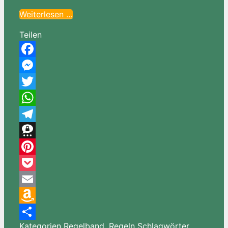
Weiterlesen …
Teilen
Facebook
Messenger
Twitter
WhatsApp
Telegram
Threema
Pinterest
Pocket
Email
Amazon
Kategorien
Regelband
,
Regeln
Schlagwörter