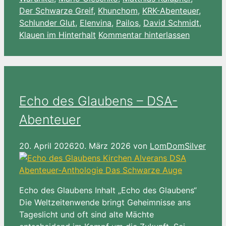
Der Schwarze Greif
,
Khunchom
,
KRK-Abenteuer
,
Schlunder Glut
,
Elenvina
,
Pailos
,
David Schmidt
,
Klauen im Hinterhalt
Kommentar hinterlassen
Echo des Glaubens – DSA-
Abenteuer
20. April 2026
20. März 2026
von
LomDomSilver
Echo des Glaubens Inhalt „Echo des Glaubens“
Die Weltzeitenwende bringt Geheimnisse ans
Tageslicht und oft sind alte Mächte