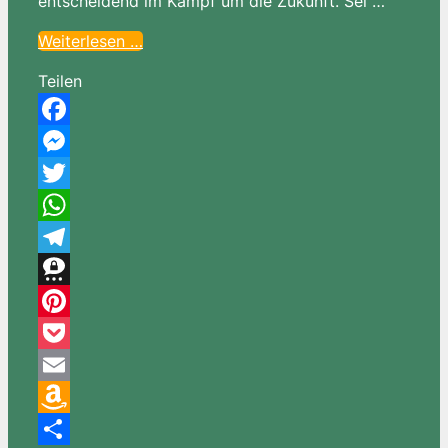
entscheidend im Kampf um die Zukunft. Sei …
Weiterlesen …
Teilen
Facebook
Messenger
Twitter
WhatsApp
Telegram
Threema
Pinterest
Pocket
Email
Amazon