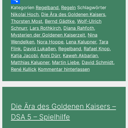
Kategorien
Regelband
,
Regeln
Schlagwörter
Wish
Teilen
Nikolai Hoch
,
Die Ära des Goldenen Kaisers
,
List
Thorsten Most
,
Bernd Gädtke
,
Wolf-Ulrich
Schnurr
,
Lars Rothkirch
,
Diana Rahfoth
,
Mysterien der Goldenen Kaiserzeit
,
Nina
Wendelken
,
Nora Hoppe
,
Lena Kalupner
,
Tara
Flink
,
David Lukaßen
,
Regelband
,
Rafael Knop
,
Katja Jacobi
,
Anni Dürr
,
Kaweh Akbarian
,
Matthias Kalupner
,
Martin Liebe
,
David Schmidt
,
René Kullick
Kommentar hinterlassen
Die Ära des Goldenen Kaisers –
DSA 5 – Spielhilfe