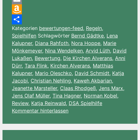
Email
Amazon
Kategorien
bewertungen-feed
,
Regeln
,
Wish
Teilen
Spielhilfen
Schlagwörter
Bernd Gädtke
,
Lena
List
Kalupner
,
Diana Rahfoth
,
Nora Hoppe
,
Marie
Mönkemeyer
,
Nina Wendelken
,
Arvid Lüth
,
David
Lukaßen
,
Bewertung
,
Die Kirchen Alverans
,
Anni
Dürr
,
Tara Flink
,
Kirchen Alverans
,
Matthias
Kalupner
,
Mario Oleschko
,
David Schmidt
,
Katja
Jacobi
,
Christian Nehling
,
Kaweh Akbarian
,
Jeanette Marsteller
,
Claas Rhodgeß
,
Jens Marx
,
Jens Olaf Müller
,
Tina Hagner
,
Norman Kobel
,
Review
,
Katja Reinwald
,
DSA Spielhilfe
Kommentar hinterlassen