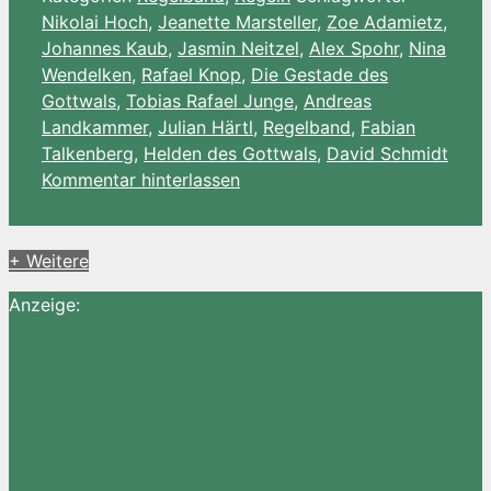
Wish
Teilen
Nikolai Hoch
,
Jeanette Marsteller
,
Zoe Adamietz
,
List
Johannes Kaub
,
Jasmin Neitzel
,
Alex Spohr
,
Nina
Wendelken
,
Rafael Knop
,
Die Gestade des
Gottwals
,
Tobias Rafael Junge
,
Andreas
Landkammer
,
Julian Härtl
,
Regelband
,
Fabian
Talkenberg
,
Helden des Gottwals
,
David Schmidt
Kommentar hinterlassen
+ Weitere
Anzeige: