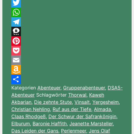
Messenger
Twitter
WhatsApp
Telegram
Threema
Pinterest
Pocket
Email
Amazon
Kategorien
Abenteuer
,
Gruppenabenteuer
,
DSA5-
Wish
Teilen
Abenteuer
Schlagwörter
Thorwal
,
Kaweh
List
Akbarian
,
Die zehnte Stute
,
Vinsalt
,
Yergesheim
,
Christian Nehling
,
Ruf aus der Tiefe
,
Almada
,
Claas Rhodgeß
,
Der Schwur der Safrankönigin
,
Elburum
,
Baronie Haffith
,
Jeanette Marsteller
,
Das Leiden der Gans
,
Perlenmeer
,
Jens Olaf