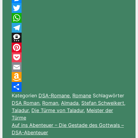
Messenger
Twitter
WhatsApp
Telegram
Threema
Pinterest
Pocket
Email
Amazon
Kategorien
DSA-Romane
,
Romane
Schlagwörter
Wish
Teilen
DSA Roman
,
Roman
,
Almada
,
Stefan Schweikert
,
List
Taladur
,
Die Türme von Taladur
,
Meister der
Türme
Auf ins Abenteuer – Die Gestade des Gottwals –
DSA-Abenteuer