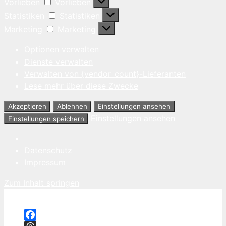
Vorlieben
Vorlieben
Statistiken
Statistiken
Marketing
Marketing
Optionen verwalten
Dienste verwalten
Verwalten von {vendor_count}-Lieferanten
Lese mehr über diese Zwecke
Akzeptieren
Ablehnen
Einstellungen ansehen
Einstellungen ansehen
Einstellungen speichern
Datenschutz
Impressum
Zum Inhalt springen