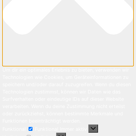
Um dir ein optimales Erlebnis zu bieten, verwenden wir
Technologien wie Cookies, um Geräteinformationen zu
speichern und/oder darauf zuzugreifen. Wenn du diesen
Technologien zustimmst, können wir Daten wie das
Surfverhalten oder eindeutige IDs auf dieser Website
verarbeiten. Wenn du deine Zustimmung nicht erteilst
oder zurückziehst, können bestimmte Merkmale und
Funktionen beeinträchtigt werden.
Funktional
Funktional
Immer aktiv