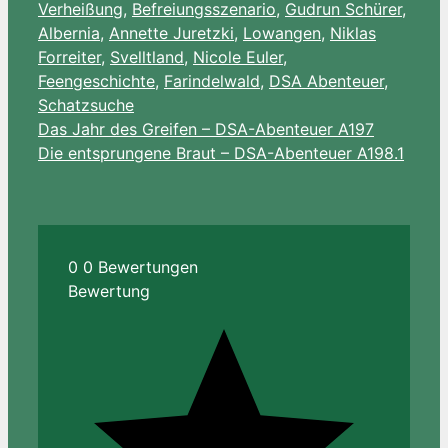
Verheißung
,
Befreiungsszenario
,
Gudrun Schürer
,
Albernia
,
Annette Juretzki
,
Lowangen
,
Niklas
Forreiter
,
Svelltland
,
Nicole Euler
,
Feengeschichte
,
Farindelwald
,
DSA Abenteuer
,
Schatzsuche
Das Jahr des Greifen – DSA-Abenteuer A197
Die entsprungene Braut – DSA-Abenteuer A198.1
0
0
Bewertungen
Bewertung