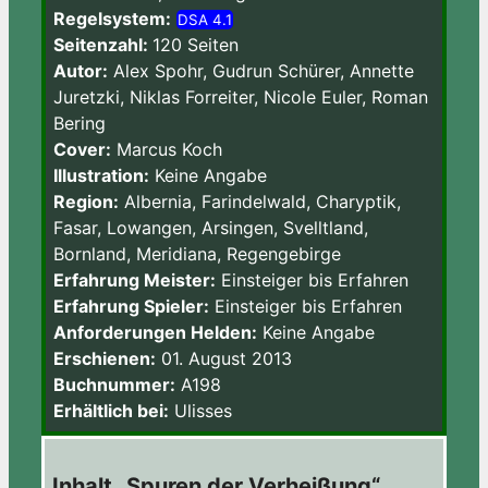
Regelsystem:
DSA 4.1
Seitenzahl:
120 Seiten
Autor:
Alex Spohr, Gudrun Schürer, Annette
Juretzki, Niklas Forreiter, Nicole Euler, Roman
Bering
Cover:
Marcus Koch
Illustration:
Keine Angabe
Region:
Albernia, Farindelwald, Charyptik,
Fasar, Lowangen, Arsingen, Svelltland,
Bornland, Meridiana, Regengebirge
Erfahrung Meister:
Einsteiger bis Erfahren
Erfahrung Spieler:
Einsteiger bis Erfahren
Anforderungen Helden:
Keine Angabe
Erschienen:
01. August 2013
Buchnummer:
A198
Erhältlich bei:
Ulisses
Inhalt „Spuren der Verheißung“