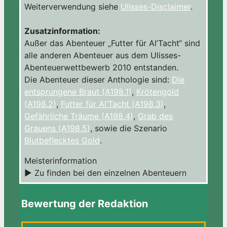
Weiterverwendung siehe
Ulisses-Disclaimer
.
Zusatzinformation:
Außer das Abenteuer „Futter für Al’Tacht“ sind
alle anderen Abenteuer aus dem Ulisses-
Abenteuerwettbewerb 2010 entstanden.
Die Abenteuer dieser Anthologie sind:
Die
entsprungene Braut (A198.1)
,
Krötengold
(A198.2)
,
Futter für Al’Tacht (A198.3)
,
Gefährliche Träume (A198.4)
,
Grab des
Grauens (A198.5)
, sowie die Szenario
Blutbeflecktes Gold
.
Meisterinformation
► Zu finden bei den einzelnen Abenteuern
Bewertung der Redaktion