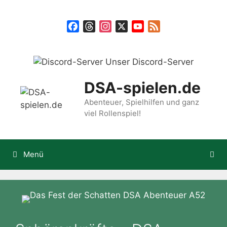
Zum
Inhalt
Facebook
Threads
Instagram
X
YouTube
Feed
springen
Unser Discord-Server
DSA-spielen.de
Abenteuer, Spielhilfen und ganz
viel Rollenspiel!
Menü