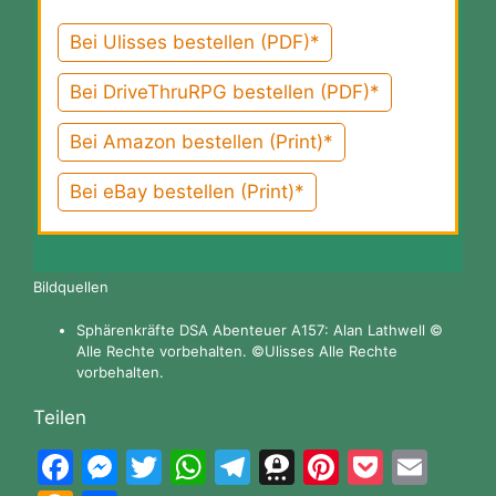
Bei Ulisses bestellen (PDF)*
Bei DriveThruRPG bestellen (PDF)*
Bei Amazon bestellen (Print)*
Bei eBay bestellen (Print)*
Bildquellen
Sphärenkräfte DSA Abenteuer A157: Alan Lathwell ©
Alle Rechte vorbehalten. ©Ulisses Alle Rechte
vorbehalten.
Teilen
F
M
T
W
T
T
Pi
P
E