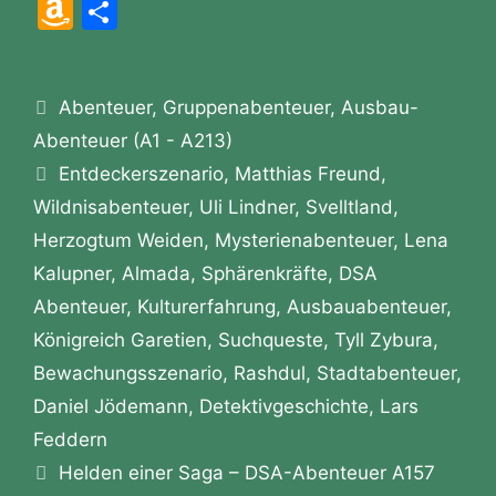
a
e
w
h
el
hr
nt
o
m
A
T
c
s
itt
at
e
e
er
c
ai
m
ei
e
s
er
s
gr
e
e
k
l
a
le
b
e
A
a
m
st
et
Kategorien
Abenteuer
z
n
,
Gruppenabenteuer
,
Ausbau-
o
n
p
m
a
Abenteuer (A1 - A213)
o
Schlagwörter
o
g
p
Entdeckerszenario
,
Matthias Freund
,
n
Wildnisabenteuer
,
Uli Lindner
,
Svelltland
,
k
er
W
Herzogtum Weiden
,
Mysterienabenteuer
,
Lena
is
Kalupner
,
Almada
,
Sphärenkräfte
,
DSA
h
Abenteuer
,
Kulturerfahrung
,
Ausbauabenteuer
,
Li
Königreich Garetien
,
Suchqueste
,
Tyll Zybura
,
st
Bewachungsszenario
,
Rashdul
,
Stadtabenteuer
,
Daniel Jödemann
,
Detektivgeschichte
,
Lars
Feddern
Helden einer Saga – DSA-Abenteuer A157