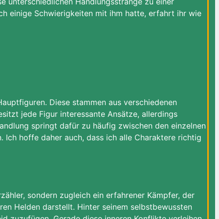
se unterschiedlichen Handlungsstränge zu einer
inige Schwierigkeiten mit ihm hatte, erfahrt ihr wie
 Hauptfiguren. Diese stammen aus verschiedenen
itzt jede Figur interessante Ansätze, allerdings
andlung springt dafür zu häufig zwischen den einzelnen
. Ich hoffe daher auch, dass ich alle Charaktere richtig
rzähler, sondern zugleich ein erfahrener Kämpfer, der
aren Helden darstellt. Hinter seinem selbstbewussten
id zuzufügen. Gerade diese inneren Konflikte verleihen