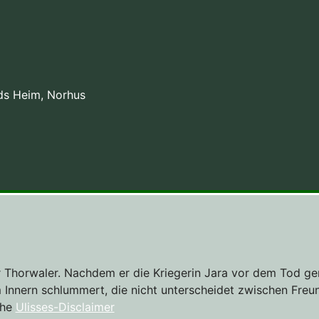
erds Heim, Norhus
r Thorwaler. Nachdem er die Kriegerin Jara vor dem Tod geret
Innern schlummert, die nicht unterscheidet zwischen Freun
ehe
Ulisses-Disclaimer