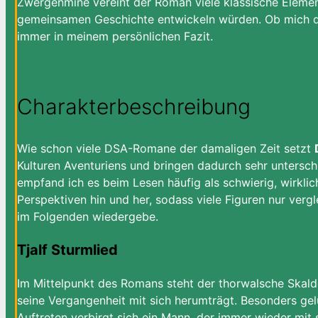
Zwergenmine vereint der Roman viele klassische Element
gemeinsamen Geschichte entwickeln würden. Ob mich de
immer in meinem persönlichen Fazit.
Charakterbeschreibung
Wie schon viele DSA-Romane der damaligen Zeit setzt
Kulturen Aventuriens und bringen dadurch sehr unterschi
empfand ich es beim Lesen häufig als schwierig, wirkli
Perspektiven hin und her, sodass viele Figuren nur vergle
im Folgenden wiedergebe.
Tjalf Sturmlied
Im Mittelpunkt des Romans steht der thorwalsche Skal
seine Vergangenheit mit sich herumträgt. Besonders gelu
Auftreten verbirgt sich ein Mann, der immer wieder mit 