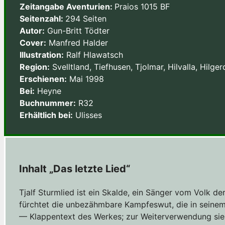
Zeitangabe Aventurien:
Praios 1015 BF
Seitenzahl:
294 Seiten
Autor:
Gun-Britt Tödter
Cover:
Manfred Halder
Illustration:
Ralf Hlawatsch
Region:
Svelltland, Tiefhusen, Tjolmar, Hilvalla, Hilg
Erschienen:
Mai 1998
Bei:
Heyne
Buchnummer:
R32
Erhältlich bei:
Ulisses
Inhalt „Das letzte Lied“
Tjalf Sturmlied ist ein Skalde, ein Sänger vom Volk de
fürchtet die unbezähmbare Kampfeswut, die in seinem 
— Klappentext des Werkes; zur Weiterverwendung si