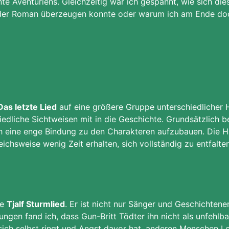
e Aventuriens. Gleichzeitig war ich gespannt, wie sich die
r Roman überzeugen konnte oder warum ich am Ende doch e
Das letzte Lied
auf eine größere Gruppe unterschiedlicher
edliche Sichtweisen mit in die Geschichte. Grundsätzlich bes
ch eine enge Bindung zu den Charakteren aufzubauen. Die H
ichsweise wenig Zeit erhalten, sich vollständig zu entfalten
de
Tjalf Sturmlied
. Er ist nicht nur Sänger und Geschichtene
ngen fand ich, dass Gun-Britt Tödter ihn nicht als unfehlb
sich selbst ringt und Angst davor hat, anderen Menschen Le