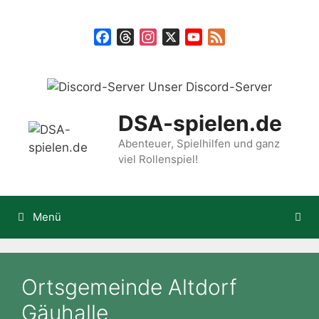
Zum
Inhalt
Facebook
Threads
Instagram
X
YouTube
Feed
springen
Unser Discord-Server
DSA-spielen.de
Abenteuer, Spielhilfen und ganz
viel Rollenspiel!
Menü
Ortsgemeinde Altdorf
Gäuhalle