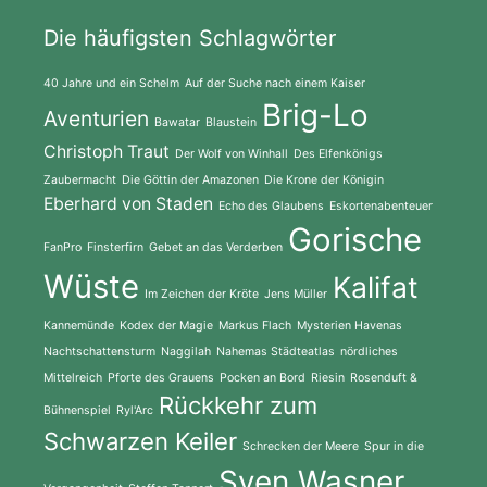
Die häufigsten Schlagwörter
40 Jahre und ein Schelm
Auf der Suche nach einem Kaiser
Brig-Lo
Aventurien
Bawatar
Blaustein
Christoph Traut
Der Wolf von Winhall
Des Elfenkönigs
Zaubermacht
Die Göttin der Amazonen
Die Krone der Königin
Eberhard von Staden
Echo des Glaubens
Eskortenabenteuer
Gorische
FanPro
Finsterfirn
Gebet an das Verderben
Wüste
Kalifat
Im Zeichen der Kröte
Jens Müller
Kannemünde
Kodex der Magie
Markus Flach
Mysterien Havenas
Nachtschattensturm
Naggilah
Nahemas Städteatlas
nördliches
Mittelreich
Pforte des Grauens
Pocken an Bord
Riesin
Rosenduft &
Rückkehr zum
Bühnenspiel
Ryl'Arc
Schwarzen Keiler
Schrecken der Meere
Spur in die
Sven Wasner