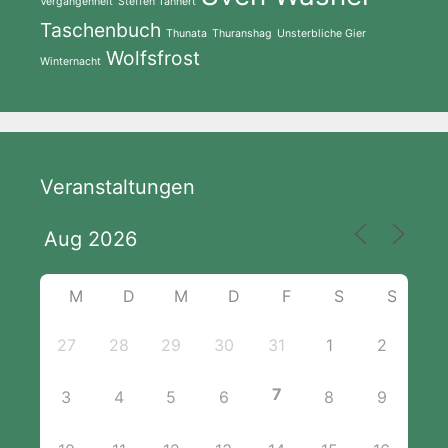
Vergangenheit
Steffen Tannert
Taschenbuch
Thunata
Thuranshag
Unsterbliche Gier
Wolfsfrost
Winternacht
Veranstaltungen
M
D
M
D
F
S
S
27
28
29
30
31
1
2
7
3
4
5
6
8
9