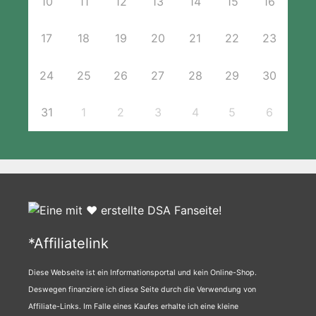
10
11
12
13
14
15
16
17
18
19
20
21
22
23
24
25
26
27
28
29
30
31
1
2
3
4
5
6
*Affiliatelink
Diese Webseite ist ein Informationsportal und kein Online-Shop.
Deswegen finanziere ich diese Seite durch die Verwendung von
Affiliate-Links. Im Falle eines Kaufes erhalte ich eine kleine