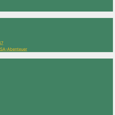
67
 DSA-Abenteuer