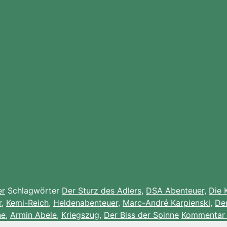
er
Schlagwörter
Der Sturz des Adlers
,
DSA Abenteuer
,
Die 
r
,
Kemi-Reich
,
Heldenabenteuer
,
Marc-André Karpienski
,
De
ne
,
Armin Abele
,
Kriegszug
,
Der Biss der Spinne
Kommentar 