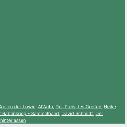
Krallen der Löwin
,
Al'Anfa
,
Der Preis des Greifen
,
Heike
r Rabenkrieg - Sammelband
,
David Schmidt
,
Der
hinterlassen