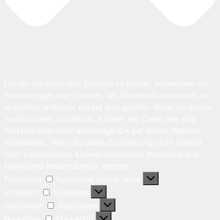
Um dir ein optimales Erlebnis zu bieten, verwenden wir
Technologien wie Cookies, um Geräteinformationen zu
speichern und/oder darauf zuzugreifen. Wenn du diesen
Technologien zustimmst, können wir Daten wie das
Surfverhalten oder eindeutige IDs auf dieser Website
verarbeiten. Wenn du deine Zustimmung nicht erteilst
oder zurückziehst, können bestimmte Merkmale und
Funktionen beeinträchtigt werden.
Funktional
Funktional
Immer aktiv
Vorlieben
Vorlieben
Statistiken
Statistiken
Marketing
Marketing