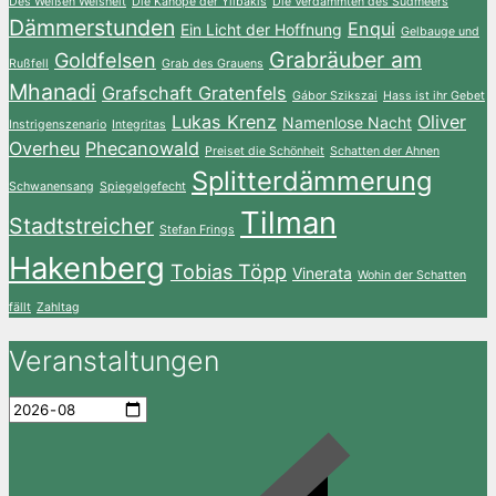
Des Weißen Weisheit
Die Kanope der Yilbakis
Die Verdammten des Südmeers
Dämmerstunden
Enqui
Ein Licht der Hoffnung
Gelbauge und
Grabräuber am
Goldfelsen
Rußfell
Grab des Grauens
Mhanadi
Grafschaft Gratenfels
Gábor Szikszai
Hass ist ihr Gebet
Lukas Krenz
Oliver
Namenlose Nacht
Instrigenszenario
Integritas
Overheu
Phecanowald
Preiset die Schönheit
Schatten der Ahnen
Splitterdämmerung
Schwanensang
Spiegelgefecht
Tilman
Stadtstreicher
Stefan Frings
Hakenberg
Tobias Töpp
Vinerata
Wohin der Schatten
fällt
Zahltag
Veranstaltungen