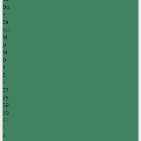
Do.
Fr.
Sa.
So.
M
D
M
D
F
S
S
27
28
29
30
31
1
2