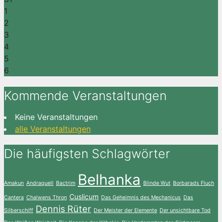
1
2
3
4
5
6
Kommende Veranstaltungen
Keine Veranstaltungen
alle Veranstaltungen
Die häufigsten Schlagwörter
Belhanka
Amakun
Andraquell
Bactrim
Blinde Wut
Borbarads Fluch
Cuslicum
Cantera
Chalwens Thron
Das Geheimnis des Mechanicus
Das
Dennis Rüter
Silberschiff
Der Meister der Elemente
Der unsichtbare Tod