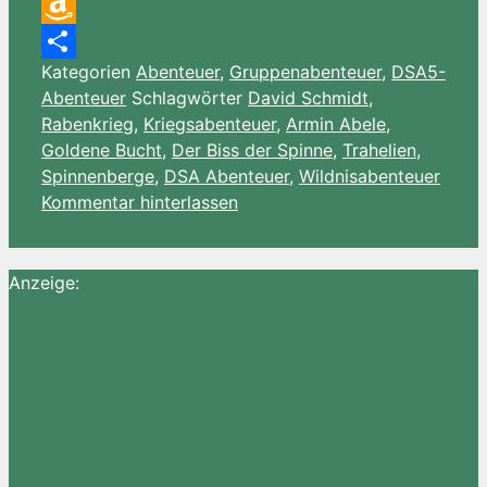
Email
Amazon
Kategorien
Abenteuer
,
Gruppenabenteuer
,
DSA5-
Wish
Teilen
Abenteuer
Schlagwörter
David Schmidt
,
List
Rabenkrieg
,
Kriegsabenteuer
,
Armin Abele
,
Goldene Bucht
,
Der Biss der Spinne
,
Trahelien
,
Spinnenberge
,
DSA Abenteuer
,
Wildnisabenteuer
Kommentar hinterlassen
Anzeige: