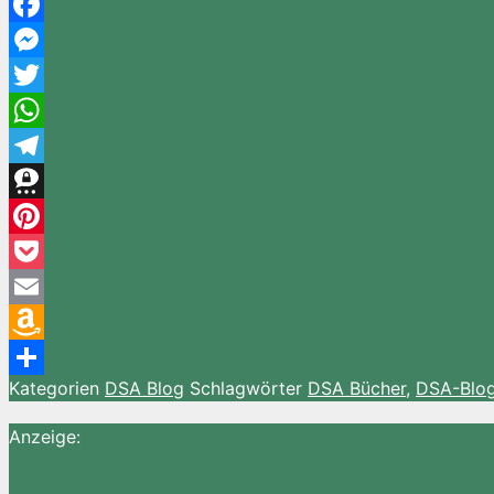
Facebook
Messenger
Twitter
WhatsApp
Telegram
Threema
Pinterest
Pocket
Email
Amazon
Kategorien
DSA Blog
Schlagwörter
DSA Bücher
,
DSA-Blo
Wish
Teilen
List
Anzeige: