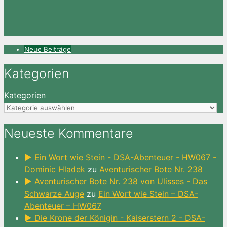
Neue Beiträge
Kategorien
Kategorien
Neueste Kommentare
► Ein Wort wie Stein - DSA-Abenteuer - HW067 -
Dominic Hladek
zu
Aventurischer Bote Nr. 238
► Aventurischer Bote Nr. 238 von Ulisses - Das
Schwarze Auge
zu
Ein Wort wie Stein – DSA-
Abenteuer – HW067
► Die Krone der Königin - Kaiserstern 2 - DSA-