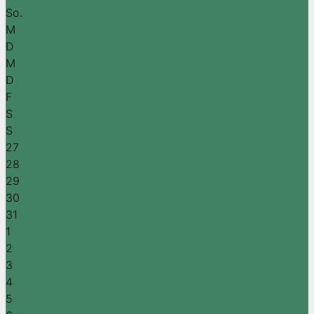
So.
M
D
M
D
F
S
S
27
28
29
30
31
1
2
3
4
5