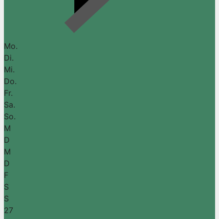
Mo.
Di.
Mi.
Do.
Fr.
Sa.
So.
M
D
M
D
F
S
S
27