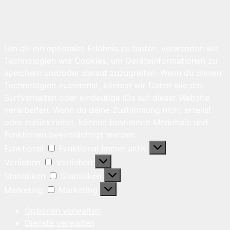
Um dir ein optimales Erlebnis zu bieten, verwenden wir
Technologien wie Cookies, um Geräteinformationen zu
speichern und/oder darauf zuzugreifen. Wenn du diesen
Technologien zustimmst, können wir Daten wie das
Surfverhalten oder eindeutige IDs auf dieser Website
verarbeiten. Wenn du deine Zustimmung nicht erteilst
oder zurückziehst, können bestimmte Merkmale und
Funktionen beeinträchtigt werden.
Funktional
Funktional
Immer aktiv
Vorlieben
Vorlieben
Statistiken
Statistiken
Marketing
Marketing
Optionen verwalten
Dienste verwalten