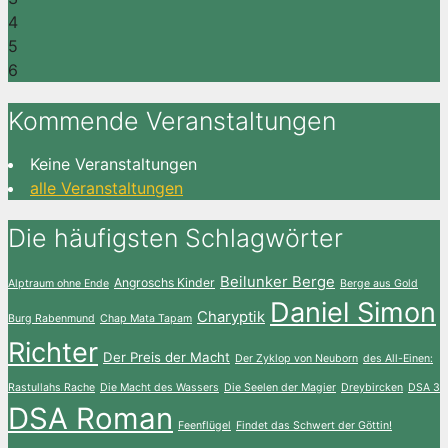
4
5
6
Kommende Veranstaltungen
Keine Veranstaltungen
alle Veranstaltungen
Die häufigsten Schlagwörter
Beilunker Berge
Angroschs Kinder
Alptraum ohne Ende
Berge aus Gold
Daniel Simon
Charyptik
Burg Rabenmund
Chap Mata Tapam
Richter
Der Preis der Macht
Der Zyklop von Neuborn
des All-Einen:
Rastullahs Rache
Die Macht des Wassers
Die Seelen der Magier
Dreybircken
DSA 3
DSA Roman
Feenflügel
Findet das Schwert der Göttin!