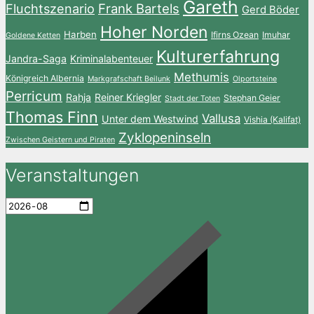
Gareth
Fluchtszenario
Frank Bartels
Gerd Böder
Hoher Norden
Harben
Ifirns Ozean
Imuhar
Goldene Ketten
Kulturerfahrung
Jandra-Saga
Kriminalabenteuer
Methumis
Königreich Albernia
Markgrafschaft Beilunk
Olportsteine
Perricum
Rahja
Reiner Kriegler
Stephan Geier
Stadt der Toten
Thomas Finn
Vallusa
Unter dem Westwind
Vishia (Kalifat)
Zyklopeninseln
Zwischen Geistern und Piraten
Veranstaltungen