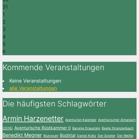
31
1
2
3
4
5
6
Kommende Veranstaltungen
Keine Veranstaltungen
alle Veranstaltungen
Die häufigsten Schlagwörter
Armin Harzenetter
Aventurien Kalender
Aventurischer Almanach
Aventurische Rüstkammer II
(2016)
Baronie Draustein
Beate Stranzenbach
Benedikt Megner
Bodirtal
Blutrosen
Daniel Krätz
Der Spieler
Der Weiße