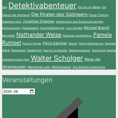
Detektivabenteuer
See
Die Axt im Walde
Die
Die Piraten des Südmeers
Geburt der Mittnacht
Fauler Frühling
Jonathan Driedger
Geteiltes Herz
Kartenglück und Schicksalszeichen
Michael Brandt
Katzenspuren
Kibakadabra
Knut Kaffenberger
Lars Schiele
Nathander Weise
Pamela
Myrunhall
Niobaras Vermächtnis
Rumpel
Petra Kämmer
Patrick Körner
Qinsay
Rahja-Vademecum
Raphael
Völkel
Regelwerk
Salderkeim
Sascha Schbetzer
Seelenwanderer
Stadtmark Neetha
Walter Scholger
Wege der
Unbezwingbare Wut
Vereinigungen
Wehrheimer Land
Weißmaraskan
Zoo-Botanica Aventurica
Veranstaltungen