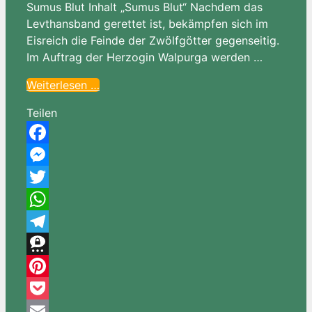
Sumus Blut Inhalt „Sumus Blut“ Nachdem das
Levthansband gerettet ist, bekämpfen sich im
Eisreich die Feinde der Zwölfgötter gegenseitig.
Im Auftrag der Herzogin Walpurga werden …
Weiterlesen …
Teilen
Facebook
Messenger
Twitter
WhatsApp
Telegram
Threema
Pinterest
Pocket