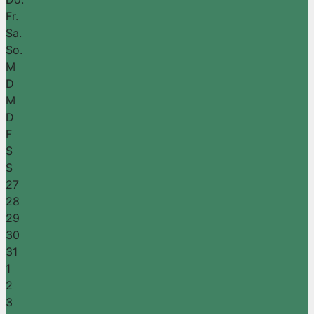
Fr.
Sa.
So.
M
D
M
D
F
S
S
27
28
29
30
31
1
2
3