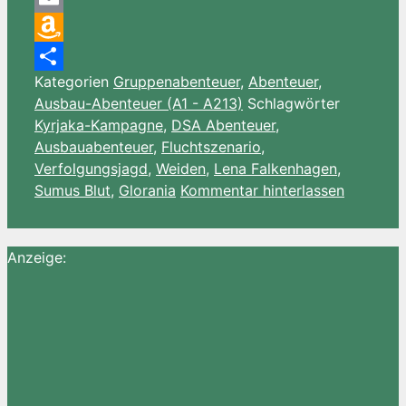
Email
Amazon
Kategorien
Gruppenabenteuer
,
Abenteuer
,
Wish
Teilen
Ausbau-Abenteuer (A1 - A213)
Schlagwörter
List
Kyrjaka-Kampagne
,
DSA Abenteuer
,
Ausbauabenteuer
,
Fluchtszenario
,
Verfolgungsjagd
,
Weiden
,
Lena Falkenhagen
,
Sumus Blut
,
Glorania
Kommentar hinterlassen
Anzeige: