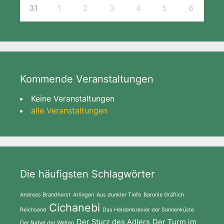
31
1
2
3
4
5
6
Kommende Veranstaltungen
Keine Veranstaltungen
alle Veranstaltungen
Die häufigsten Schlagwörter
Andreas Brandhorst
Arlingen
Aus dunkler Tiefe
Baronie Gräflich
Cichanebi
Reichsend
Das Heldenbrevier der Sonnenküste
Der Sturz des Adlers
Der Turm im
Der Nabel der Welten