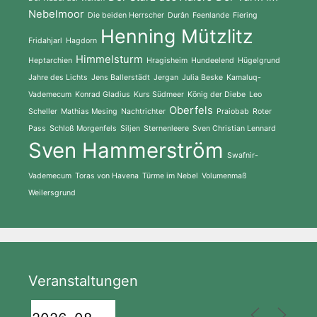
Nebelmoor
Die beiden Herrscher
Durân
Feenlande
Fiering
Henning Mützlitz
Fridahjarl
Hagdorn
Himmelsturm
Heptarchien
Hragisheim
Hundeelend
Hügelgrund
Jahre des Lichts
Jens Ballerstädt
Jergan
Julia Beske
Kamaluq-
Vademecum
Konrad Gladius
Kurs Südmeer
König der Diebe
Leo
Oberfels
Scheller
Mathias Mesing
Nachtrichter
Praiobab
Roter
Pass
Schloß Morgenfels
Siljen
Sternenleere
Sven Christian Lennard
Sven Hammerström
Swafnir-
Vademecum
Toras von Havena
Türme im Nebel
Volumenmaß
Weilersgrund
Veranstaltungen