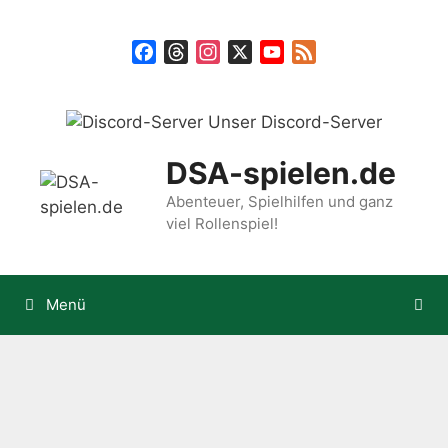
Zum
Inhalt
Facebook
Threads
Instagram
X
YouTube
Feed
springen
Unser Discord-Server
DSA-spielen.de
Abenteuer, Spielhilfen und ganz
viel Rollenspiel!
Menü