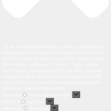
Um dir ein optimales Erlebnis zu bieten, verwenden wir
Technologien wie Cookies, um Geräteinformationen zu
speichern und/oder darauf zuzugreifen. Wenn du diesen
Technologien zustimmst, können wir Daten wie das
Surfverhalten oder eindeutige IDs auf dieser Website
verarbeiten. Wenn du deine Zustimmung nicht erteilst
oder zurückziehst, können bestimmte Merkmale und
Funktionen beeinträchtigt werden.
Funktional
Funktional
Immer aktiv
Vorlieben
Vorlieben
Statistiken
Statistiken