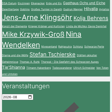
Gasthaus Ochs und Eiche
DSA Datum
Eiszinnen
Elkenacker
Erde und Eis
Hilvalla
Gewittertage
Goblins
Großes Turnier in Gareth
Gudrun Wagner
Hylailos
Jens-Arne Klingsöhr
Kolja Behrens
Konzil der Elemente
Krieger Krämer und Kultisten
Linda de Michko; Eevie Demirtel
Nina
Mike Krzywik-Groß
Wendelken
Nivesenland
Rahjasutra
Schlonz
Schwarze Perle
Stefan Tschierske
Starna und die Wölfe
Stätten okkulter
Geheimnisse
Thomas A. Ruhk
Thorwal - Die Seefahrt des Schwarzen Auges
Tie'Shianna
Tilmann Hakenberg
Todeswanderer
Ullrich Schneider
Von Toten
und Untoten
Veranstaltungen