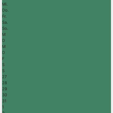
Mi.
Do.
Fr.
Sa.
So.
M
D
M
D
F
S
S
27
28
29
30
31
1