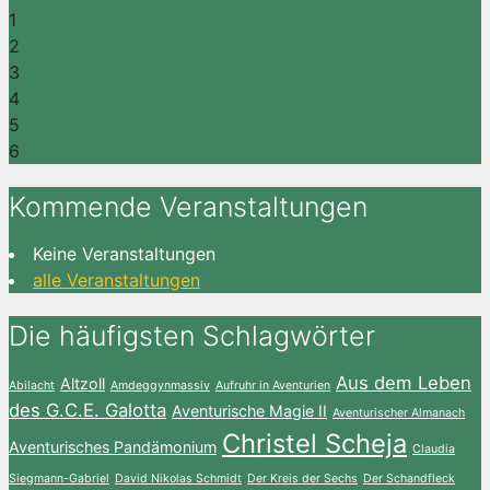
1
2
3
4
5
6
Kommende Veranstaltungen
Keine Veranstaltungen
alle Veranstaltungen
Die häufigsten Schlagwörter
Aus dem Leben
Altzoll
Abilacht
Amdeggynmassiv
Aufruhr in Aventurien
des G.C.E. Galotta
Aventurische Magie II
Aventurischer Almanach
Christel Scheja
Aventurisches Pandämonium
Claudia
Siegmann-Gabriel
David Nikolas Schmidt
Der Kreis der Sechs
Der Schandfleck