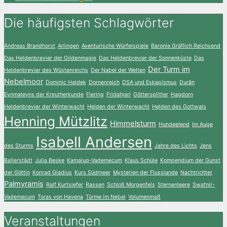
Die häufigsten Schlagwörter
Andreas Brandhorst
Arlingen
Aventurische Würfelspiele
Baronie Gräflich Reichsend
Das Heldenbrevier der Gildenmagie
Das Heldenbrevier der Sonnenküste
Das
Der Turm im
Heldenbrevier des Wüstenreichs
Der Nabel der Welten
Nebelmoor
Dominic Haldek
Dornenreich
DSA und Eskapismus
Durân
Eynmaleyns der Kreutherkunde
Fiering
Fridahjarl
Göttersplitter
Hagdorn
Heldenbrevier der Winterwacht
Helden der Winterwacht
Helden des Gottwals
Henning Mützlitz
Himmelsturm
Hundeelend
Im Auge
Isabell Andersen
des Sturms
Jahre des Lichts
Jens
Ballerstädt
Julia Beske
Kamaluq-Vademecum
Klaus Schüle
Kompendium der Gunst
der Göttin
Konrad Gladius
Kurs Südmeer
Mysterien der Flusslande
Nachtrichter
Palmyramis
Ralf Kurtsiefer
Rassen
Schloß Morgenfels
Sternenleere
Swafnir-
Vademecum
Toras von Havena
Türme im Nebel
Volumenmaß
Veranstaltungen