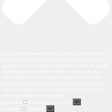
Um dir ein optimales Erlebnis zu bieten, verwenden wir
Technologien wie Cookies, um Geräteinformationen zu
speichern und/oder darauf zuzugreifen. Wenn du diesen
Technologien zustimmst, können wir Daten wie das
Surfverhalten oder eindeutige IDs auf dieser Website
verarbeiten. Wenn du deine Zustimmung nicht erteilst
oder zurückziehst, können bestimmte Merkmale und
Funktionen beeinträchtigt werden.
Funktional
Funktional
Immer aktiv
Vorlieben
Vorlieben