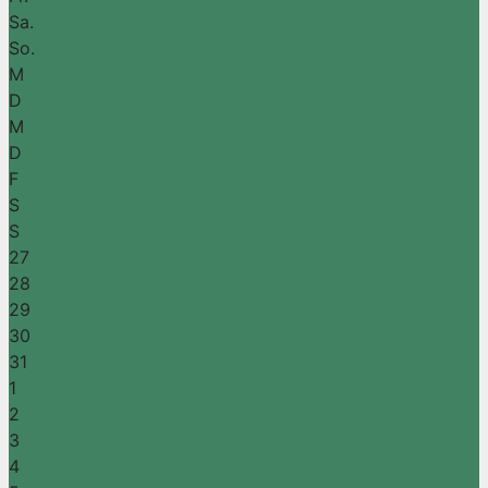
Sa.
So.
M
D
M
D
F
S
S
27
28
29
30
31
1
2
3
4