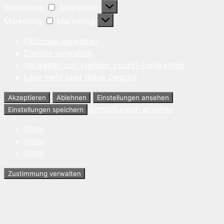
Statistiken
Statistiken
Marketing
Marketing
Optionen verwalten
Dienste verwalten
Verwalten von {vendor_count}-Lieferanten
Lese mehr über diese Zwecke
Akzeptieren
Ablehnen
Einstellungen ansehen
Einstellungen ansehen
Einstellungen speichern
{title}
{title}
{title}
Zustimmung verwalten