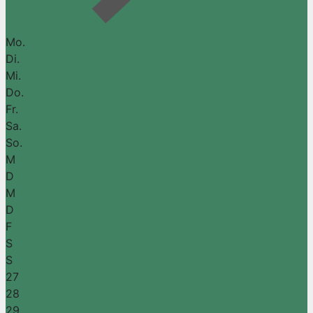
Mo.
Di.
Mi.
Do.
Fr.
Sa.
So.
M
D
M
D
F
S
S
27
28
29