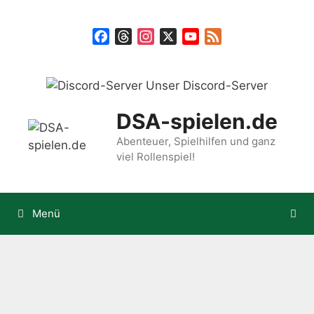
Zum
Inhalt
Facebook
Threads
Instagram
X
YouTube
Feed
springen
Unser Discord-Server
DSA-spielen.de
Abenteuer, Spielhilfen und ganz
viel Rollenspiel!
Menü