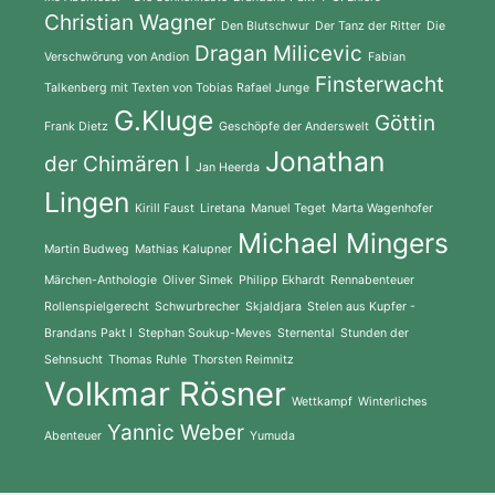
Christian Wagner
Den Blutschwur
Der Tanz der Ritter
Die
Dragan Milicevic
Verschwörung von Andion
Fabian
Finsterwacht
Talkenberg mit Texten von Tobias Rafael Junge
G.Kluge
Göttin
Frank Dietz
Geschöpfe der Anderswelt
Jonathan
der Chimären I
Jan Heerda
Lingen
Kirill Faust
Liretana
Manuel Teget
Marta Wagenhofer
Michael Mingers
Martin Budweg
Mathias Kalupner
Märchen-Anthologie
Oliver Simek
Philipp Ekhardt
Rennabenteuer
Rollenspielgerecht
Schwurbrecher
Skjaldjara
Stelen aus Kupfer -
Brandans Pakt I
Stephan Soukup-Meves
Sternental
Stunden der
Sehnsucht
Thomas Ruhle
Thorsten Reimnitz
Volkmar Rösner
Wettkampf
Winterliches
Yannic Weber
Abenteuer
Yumuda